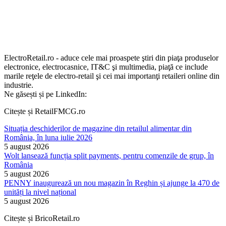
ElectroRetail.ro - aduce cele mai proaspete ştiri din piaţa produselor
electronice, electrocasnice, IT&C şi multimedia, piaţă ce include
marile reţele de electro-retail şi cei mai importanţi retaileri online din
industrie.
Ne găsești și pe LinkedIn:
Citește și RetailFMCG.ro
Situația deschiderilor de magazine din retailul alimentar din
România, în luna iulie 2026
5 august 2026
Wolt lansează funcția split payments, pentru comenzile de grup, în
România
5 august 2026
PENNY inaugurează un nou magazin în Reghin și ajunge la 470 de
unități la nivel național
5 august 2026
Citește și BricoRetail.ro