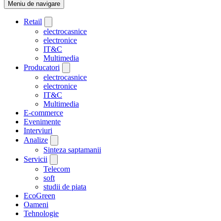
Meniu de navigare
Retail
electrocasnice
electronice
IT&C
Multimedia
Producatori
electrocasnice
electronice
IT&C
Multimedia
E-commerce
Evenimente
Interviuri
Analize
Sinteza saptamanii
Servicii
Telecom
soft
studii de piata
EcoGreen
Oameni
Tehnologie