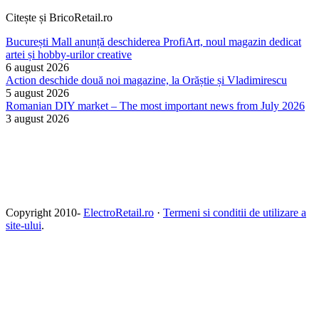
Citește și BricoRetail.ro
București Mall anunță deschiderea ProfiArt, noul magazin dedicat
artei și hobby-urilor creative
6 august 2026
Action deschide două noi magazine, la Orăștie și Vladimirescu
5 august 2026
Romanian DIY market – The most important news from July 2026
3 august 2026
Copyright 2010-
ElectroRetail.ro
·
Termeni si conditii de utilizare a
site-ului
.