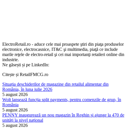
ElectroRetail.ro - aduce cele mai proaspete ştiri din piaţa produselor
electronice, electrocasnice, IT&C şi multimedia, piaţă ce include
marile reţele de electro-retail şi cei mai importanţi retaileri online din
industrie.
Ne găsești și pe LinkedIn:
Citește și RetailFMCG.ro
Situația deschiderilor de magazine din retailul alimentar din
România, în luna iulie 2026
5 august 2026
Wolt lansează funcția split payments, pentru comenzile de grup, în
România
5 august 2026
PENNY inaugurează un nou magazin în Reghin și ajunge la 470 de
unități la nivel național
5 august 2026