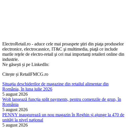
ElectroRetail.ro - aduce cele mai proaspete ştiri din piaţa produselor
electronice, electrocasnice, IT&C şi multimedia, piaţă ce include
marile reţele de electro-retail şi cei mai importanţi retaileri online din
industrie.
Ne găsești și pe LinkedIn:
Citește și RetailFMCG.ro
Situația deschiderilor de magazine din retailul alimentar din
România, în luna iulie 2026
5 august 2026
Wolt lansează funcția split payments, pentru comenzile de grup, în
România
5 august 2026
PENNY inaugurează un nou magazin în Reghin și ajunge la 470 de
unități la nivel național
5 august 2026