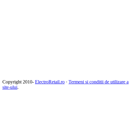
Copyright 2010-
ElectroRetail.ro
·
Termeni si conditii de utilizare a
site-ului
.