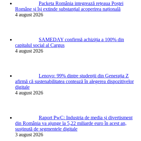
Packeta România integrează rețeaua Poștei
Române și își extinde substanțial acoperirea națională
4 august 2026
SAMEDAY confirmă achiziția a 100% din
capitalul social al Cargus
4 august 2026
Lenovo: 99% dintre studenții din Generația Z
afirmă că sustenabilitatea contează în alegerea dispozitivelor
digitale
4 august 2026
Raport PwC: Industria de media și divertisment
din România va ajunge la 5,22 miliarde euro în acest an,
susținută de segmentele digitale
3 august 2026