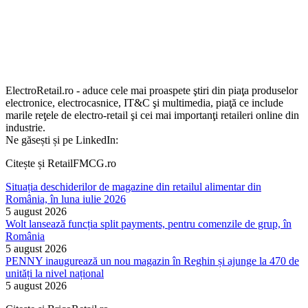
ElectroRetail.ro - aduce cele mai proaspete ştiri din piaţa produselor
electronice, electrocasnice, IT&C şi multimedia, piaţă ce include
marile reţele de electro-retail şi cei mai importanţi retaileri online din
industrie.
Ne găsești și pe LinkedIn:
Citește și RetailFMCG.ro
Situația deschiderilor de magazine din retailul alimentar din
România, în luna iulie 2026
5 august 2026
Wolt lansează funcția split payments, pentru comenzile de grup, în
România
5 august 2026
PENNY inaugurează un nou magazin în Reghin și ajunge la 470 de
unități la nivel național
5 august 2026