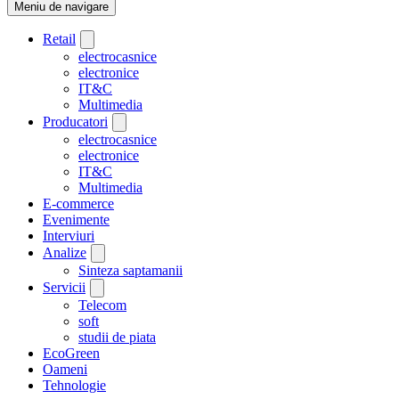
Meniu de navigare
Retail
electrocasnice
electronice
IT&C
Multimedia
Producatori
electrocasnice
electronice
IT&C
Multimedia
E-commerce
Evenimente
Interviuri
Analize
Sinteza saptamanii
Servicii
Telecom
soft
studii de piata
EcoGreen
Oameni
Tehnologie