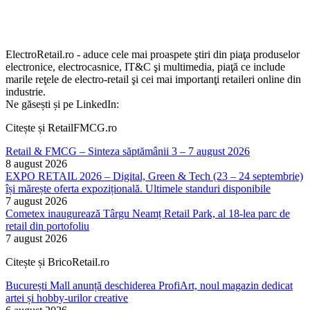
ElectroRetail.ro - aduce cele mai proaspete ştiri din piaţa produselor
electronice, electrocasnice, IT&C şi multimedia, piaţă ce include
marile reţele de electro-retail şi cei mai importanţi retaileri online din
industrie.
Ne găsești și pe LinkedIn:
Citește și RetailFMCG.ro
Retail & FMCG – Sinteza săptămânii 3 – 7 august 2026
8 august 2026
EXPO RETAIL 2026 – Digital, Green & Tech (23 – 24 septembrie)
își mărește oferta expozițională. Ultimele standuri disponibile
7 august 2026
Cometex inaugurează Târgu Neamț Retail Park, al 18-lea parc de
retail din portofoliu
7 august 2026
Citește și BricoRetail.ro
București Mall anunță deschiderea ProfiArt, noul magazin dedicat
artei și hobby-urilor creative