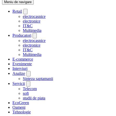
Meniu de navigare
Retail
electrocasnice
electronice
IT&C
Multimedia
Producatori
electrocasnice
electronice
IT&C
Multimedia
E-commerce
Evenimente
Interviuri
Analize
Sinteza saptamanii
Servicii
Telecom
soft
studii de piata
EcoGreen
Oameni
Tehnologie