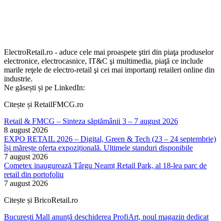
ElectroRetail.ro - aduce cele mai proaspete ştiri din piaţa produselor
electronice, electrocasnice, IT&C şi multimedia, piaţă ce include
marile reţele de electro-retail şi cei mai importanţi retaileri online din
industrie.
Ne găsești și pe LinkedIn:
Citește și RetailFMCG.ro
Retail & FMCG – Sinteza săptămânii 3 – 7 august 2026
8 august 2026
EXPO RETAIL 2026 – Digital, Green & Tech (23 – 24 septembrie)
își mărește oferta expozițională. Ultimele standuri disponibile
7 august 2026
Cometex inaugurează Târgu Neamț Retail Park, al 18-lea parc de
retail din portofoliu
7 august 2026
Citește și BricoRetail.ro
București Mall anunță deschiderea ProfiArt, noul magazin dedicat