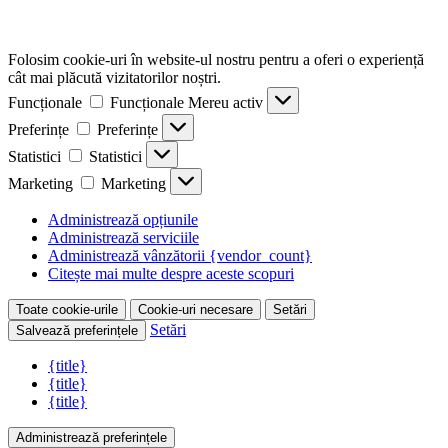
Folosim cookie-uri în website-ul nostru pentru a oferi o experiență
cât mai plăcută vizitatorilor noștri.
Funcționale
Funcționale
Mereu activ
Preferințe
Preferințe
Statistici
Statistici
Marketing
Marketing
Administrează opțiunile
Administrează serviciile
Administrează vânzătorii {vendor_count}
Citește mai multe despre aceste scopuri
Toate cookie-urile
Cookie-uri necesare
Setări
Setări
Salvează preferințele
{title}
{title}
{title}
Administrează preferințele