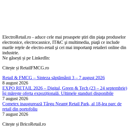
ElectroRetail.ro - aduce cele mai proaspete ştiri din piaţa produselor
electronice, electrocasnice, IT&C şi multimedia, piaţă ce include
marile reţele de electro-retail şi cei mai importanţi retaileri online din
industrie.
Ne găsești și pe LinkedIn:
Citește și RetailFMCG.ro
Retail & FMCG – Sinteza săptămânii 3 – 7 august 2026
8 august 2026
EXPO RETAIL 2026 – Digital, Green & Tech (23 – 24 septembrie)
își mărește oferta expozițională. Ultimele standuri disponibile
7 august 2026
Cometex inaugurează Târgu Neamț Retail Park, al 18-lea parc de
retail din portofoliu
7 august 2026
Citește și BricoRetail.ro