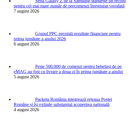
Seria Galaxy Z de la Samsung stabilește un record
pentru cel mai mare număr de precomenzi înregistrat vreodată
7 august 2026
Grupul PPC prezintă rezultate financiare pentru
prima jumătate a anului 2026
6 august 2026
Peste 500.000 de comenzi pentru bebeluși de pe
eMAG au fost cu livrare a doua zi în prima jumătate a anului
5 august 2026
Packeta România integrează rețeaua Poștei
Române și își extinde substanțial acoperirea națională
4 august 2026