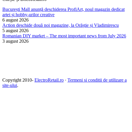
București Mall anunță deschiderea ProfiArt, noul magazin dedicat
artei și hobby-urilor creative
6 august 2026
Action deschide două noi magazine, la Orăștie și Vladimirescu
5 august 2026
Romanian DIY market – The most important news from July 2026
3 august 2026
Copyright 2010-
ElectroRetail.ro
·
Termeni si conditii de utilizare a
site-ului
.