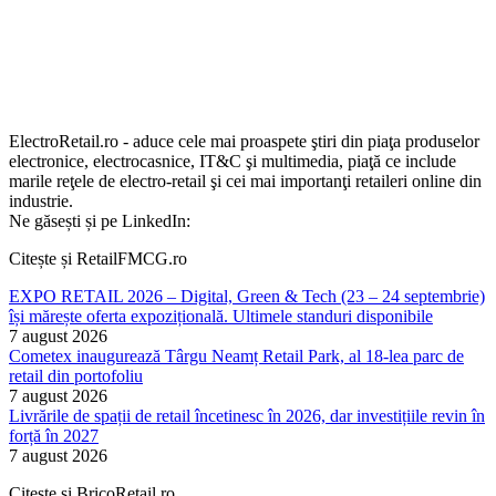
ElectroRetail.ro - aduce cele mai proaspete ştiri din piaţa produselor
electronice, electrocasnice, IT&C şi multimedia, piaţă ce include
marile reţele de electro-retail şi cei mai importanţi retaileri online din
industrie.
Ne găsești și pe LinkedIn:
Citește și RetailFMCG.ro
EXPO RETAIL 2026 – Digital, Green & Tech (23 – 24 septembrie)
își mărește oferta expozițională. Ultimele standuri disponibile
7 august 2026
Cometex inaugurează Târgu Neamț Retail Park, al 18-lea parc de
retail din portofoliu
7 august 2026
Livrările de spații de retail încetinesc în 2026, dar investițiile revin în
forță în 2027
7 august 2026
Citește și BricoRetail.ro