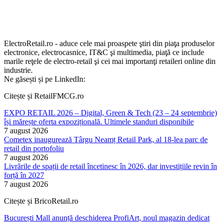
ElectroRetail.ro - aduce cele mai proaspete ştiri din piaţa produselor
electronice, electrocasnice, IT&C şi multimedia, piaţă ce include
marile reţele de electro-retail şi cei mai importanţi retaileri online din
industrie.
Ne găsești și pe LinkedIn:
Citește și RetailFMCG.ro
EXPO RETAIL 2026 – Digital, Green & Tech (23 – 24 septembrie)
își mărește oferta expozițională. Ultimele standuri disponibile
7 august 2026
Cometex inaugurează Târgu Neamț Retail Park, al 18-lea parc de
retail din portofoliu
7 august 2026
Livrările de spații de retail încetinesc în 2026, dar investițiile revin în
forță în 2027
7 august 2026
Citește și BricoRetail.ro
București Mall anunță deschiderea ProfiArt, noul magazin dedicat