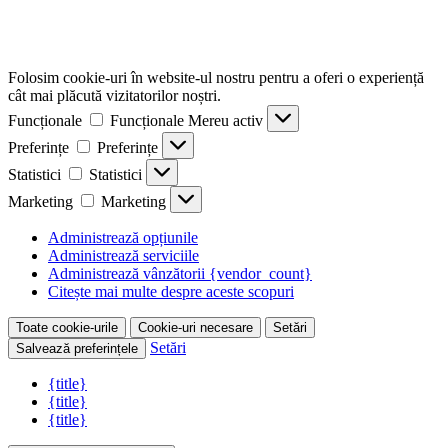
Folosim cookie-uri în website-ul nostru pentru a oferi o experiență
cât mai plăcută vizitatorilor noștri.
Funcționale
Funcționale
Mereu activ
Preferințe
Preferințe
Statistici
Statistici
Marketing
Marketing
Administrează opțiunile
Administrează serviciile
Administrează vânzătorii {vendor_count}
Citește mai multe despre aceste scopuri
Toate cookie-urile
Cookie-uri necesare
Setări
Setări
Salvează preferințele
{title}
{title}
{title}