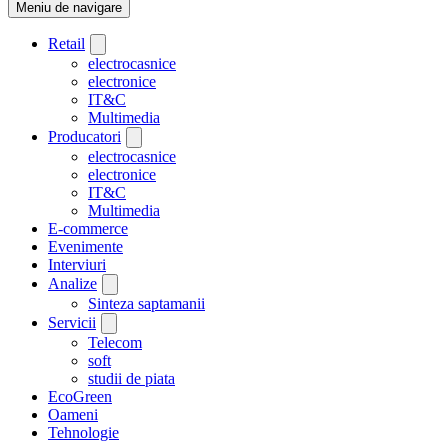
Meniu de navigare
Retail
electrocasnice
electronice
IT&C
Multimedia
Producatori
electrocasnice
electronice
IT&C
Multimedia
E-commerce
Evenimente
Interviuri
Analize
Sinteza saptamanii
Servicii
Telecom
soft
studii de piata
EcoGreen
Oameni
Tehnologie