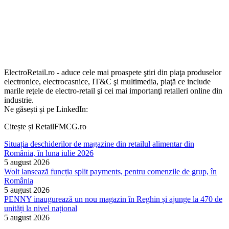
ElectroRetail.ro - aduce cele mai proaspete ştiri din piaţa produselor
electronice, electrocasnice, IT&C şi multimedia, piaţă ce include
marile reţele de electro-retail şi cei mai importanţi retaileri online din
industrie.
Ne găsești și pe LinkedIn:
Citește și RetailFMCG.ro
Situația deschiderilor de magazine din retailul alimentar din
România, în luna iulie 2026
5 august 2026
Wolt lansează funcția split payments, pentru comenzile de grup, în
România
5 august 2026
PENNY inaugurează un nou magazin în Reghin și ajunge la 470 de
unități la nivel național
5 august 2026