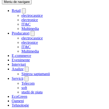
Meniu de navigare
Retail
electrocasnice
electronice
IT&C
Multimedia
Producatori
electrocasnice
electronice
IT&C
Multimedia
E-commerce
Evenimente
Interviuri
Analize
Sinteza saptamanii
Servicii
Telecom
soft
studii de piata
EcoGreen
Oameni
Tehnologie