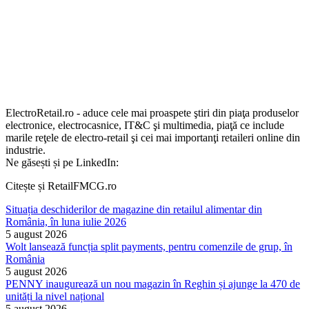
ElectroRetail.ro - aduce cele mai proaspete ştiri din piaţa produselor
electronice, electrocasnice, IT&C şi multimedia, piaţă ce include
marile reţele de electro-retail şi cei mai importanţi retaileri online din
industrie.
Ne găsești și pe LinkedIn:
Citește și RetailFMCG.ro
Situația deschiderilor de magazine din retailul alimentar din
România, în luna iulie 2026
5 august 2026
Wolt lansează funcția split payments, pentru comenzile de grup, în
România
5 august 2026
PENNY inaugurează un nou magazin în Reghin și ajunge la 470 de
unități la nivel național
5 august 2026