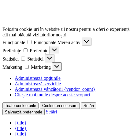
Folosim cookie-uri în website-ul nostru pentru a oferi o experiență
cât mai plăcută vizitatorilor noștri.
Funcționale
Funcționale
Mereu activ
Preferințe
Preferințe
Statistici
Statistici
Marketing
Marketing
Administrează opțiunile
Administrează serviciile
Administrează vânzătorii {vendor_count}
Citește mai multe despre aceste scopuri
Toate cookie-urile
Cookie-uri necesare
Setări
Setări
Salvează preferințele
{title}
{title}
{title}