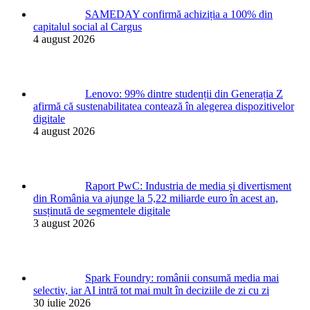
SAMEDAY confirmă achiziția a 100% din
capitalul social al Cargus
4 august 2026
Lenovo: 99% dintre studenții din Generația Z
afirmă că sustenabilitatea contează în alegerea dispozitivelor
digitale
4 august 2026
Raport PwC: Industria de media și divertisment
din România va ajunge la 5,22 miliarde euro în acest an,
susținută de segmentele digitale
3 august 2026
Spark Foundry: românii consumă media mai
selectiv, iar AI intră tot mai mult în deciziile de zi cu zi
30 iulie 2026