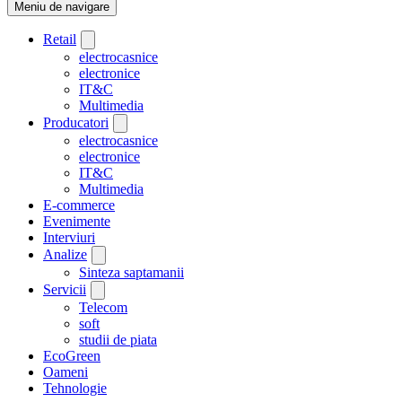
Meniu de navigare
Retail
electrocasnice
electronice
IT&C
Multimedia
Producatori
electrocasnice
electronice
IT&C
Multimedia
E-commerce
Evenimente
Interviuri
Analize
Sinteza saptamanii
Servicii
Telecom
soft
studii de piata
EcoGreen
Oameni
Tehnologie