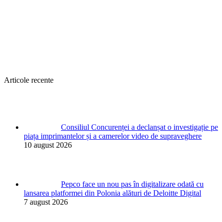
Articole recente
Consiliul Concurenței a declanșat o investigație pe
piața imprimantelor și a camerelor video de supraveghere
10 august 2026
Pepco face un nou pas în digitalizare odată cu
lansarea platformei din Polonia alături de Deloitte Digital
7 august 2026