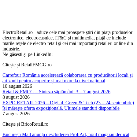
ElectroRetail.ro - aduce cele mai proaspete ştiri din piaţa produselor
electronice, electrocasnice, IT&C şi multimedia, piaţă ce include
marile reţele de electro-retail şi cei mai importanţi retaileri online din
industrie.
Ne găsești și pe LinkedIn:
Citește și RetailFMCG.ro
Carrefour România accelerează colaborarea cu producătorii locali și
artizanii pentru acoperire și mai mare la nivel național
10 august 2026
Retail & FMCG – Sinteza săptămânii 3 – 7 august 2026
8 august 2026
EXPO RETAIL 2026 – Digital, Green & Tech (23 – 24 septembrie)
își mărește oferta expozițională. Ultimele standuri disponibile
7 august 2026
Citește și BricoRetail.ro
București Mall anunță deschiderea ProfiArt, noul magazin dedicat