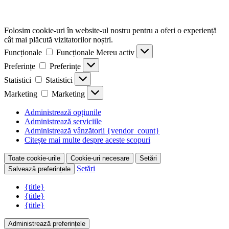
Folosim cookie-uri în website-ul nostru pentru a oferi o experiență
cât mai plăcută vizitatorilor noștri.
Funcționale
Funcționale
Mereu activ
Preferințe
Preferințe
Statistici
Statistici
Marketing
Marketing
Administrează opțiunile
Administrează serviciile
Administrează vânzătorii {vendor_count}
Citește mai multe despre aceste scopuri
Toate cookie-urile
Cookie-uri necesare
Setări
Setări
Salvează preferințele
{title}
{title}
{title}
Administrează preferințele