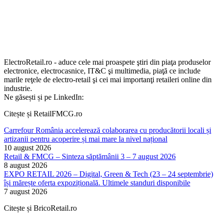
ElectroRetail.ro - aduce cele mai proaspete ştiri din piaţa produselor
electronice, electrocasnice, IT&C şi multimedia, piaţă ce include
marile reţele de electro-retail şi cei mai importanţi retaileri online din
industrie.
Ne găsești și pe LinkedIn:
Citește și RetailFMCG.ro
Carrefour România accelerează colaborarea cu producătorii locali și
artizanii pentru acoperire și mai mare la nivel național
10 august 2026
Retail & FMCG – Sinteza săptămânii 3 – 7 august 2026
8 august 2026
EXPO RETAIL 2026 – Digital, Green & Tech (23 – 24 septembrie)
își mărește oferta expozițională. Ultimele standuri disponibile
7 august 2026
Citește și BricoRetail.ro