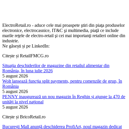
ElectroRetail.ro - aduce cele mai proaspete ştiri din piaţa produselor
electronice, electrocasnice, IT&C şi multimedia, piaţă ce include
marile reţele de electro-retail şi cei mai importanţi retaileri online din
industrie.
Ne găsești și pe LinkedIn:
Citește și RetailFMCG.ro
Situația deschiderilor de magazine din retailul alimentar din
România, în luna iulie 2026
5 august 2026
Wolt lansează funcția split payments, pentru comenzile de grup, în
România
5 august 2026
PENNY inaugurează un nou magazin în Reghin și ajunge la 470 de
unități la nivel național
5 august 2026
Citește și BricoRetail.ro
București Mall anunță deschiderea ProfiArt, noul magazin dedicat