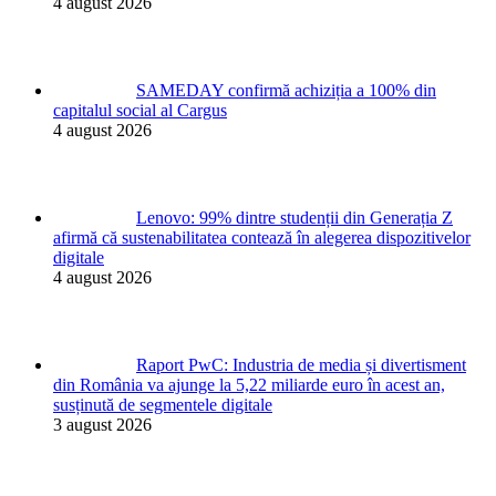
4 august 2026
SAMEDAY confirmă achiziția a 100% din
capitalul social al Cargus
4 august 2026
Lenovo: 99% dintre studenții din Generația Z
afirmă că sustenabilitatea contează în alegerea dispozitivelor
digitale
4 august 2026
Raport PwC: Industria de media și divertisment
din România va ajunge la 5,22 miliarde euro în acest an,
susținută de segmentele digitale
3 august 2026