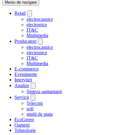
Meniu de navigare
Retail
electrocasnice
electronice
IT&C
Multimedia
Producatori
electrocasnice
electronice
IT&C
Multimedia
E-commerce
Evenimente
Interviuri
Analize
Sinteza saptamanii
Servicii
Telecom
soft
studii de piata
EcoGreen
Oameni
Tehnologie