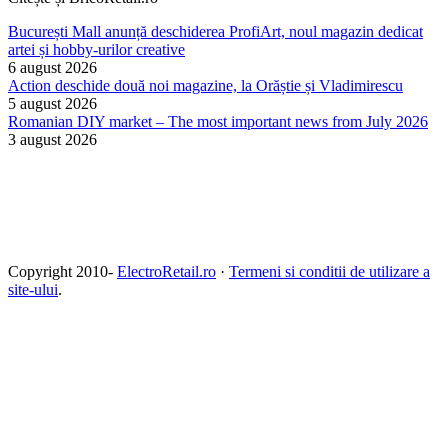
București Mall anunță deschiderea ProfiArt, noul magazin dedicat
artei și hobby-urilor creative
6 august 2026
Action deschide două noi magazine, la Orăștie și Vladimirescu
5 august 2026
Romanian DIY market – The most important news from July 2026
3 august 2026
Copyright 2010-
ElectroRetail.ro
·
Termeni si conditii de utilizare a
site-ului
.