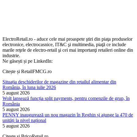
ElectroRetail.ro - aduce cele mai proaspete ştiri din piaţa produselor
electronice, electrocasnice, IT&C şi multimedia, piaţă ce include
marile reţele de electro-retail şi cei mai importanţi retaileri online din
industrie.
Ne găsești și pe LinkedIn:
Citește și RetailFMCG.ro
Situația deschiderilor de magazine din retailul alimentar din
România, în luna iulie 2026
5 august 2026
Wolt lansează funcția split payments, pentru comenzile de grup, în
România
5 august 2026
PENNY inaugurează un nou magazin în Reghin și ajunge la 470 de
unități la nivel național
5 august 2026
Citește și BricoRetail.ro