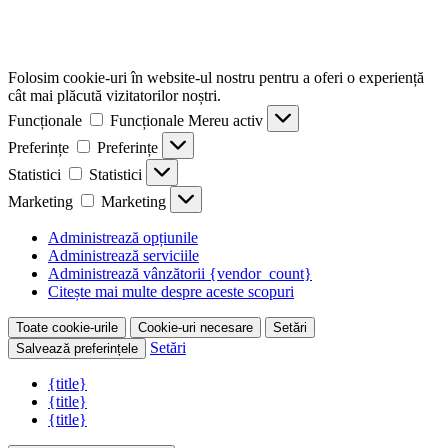
Folosim cookie-uri în website-ul nostru pentru a oferi o experiență
cât mai plăcută vizitatorilor noștri.
Funcționale
Funcționale
Mereu activ
Preferințe
Preferințe
Statistici
Statistici
Marketing
Marketing
Administrează opțiunile
Administrează serviciile
Administrează vânzătorii {vendor_count}
Citește mai multe despre aceste scopuri
Toate cookie-urile
Cookie-uri necesare
Setări
Setări
Salvează preferințele
{title}
{title}
{title}