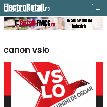
Sari
la
conținut
canon vslo