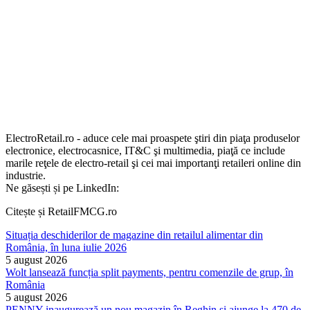
ElectroRetail.ro - aduce cele mai proaspete ştiri din piaţa produselor
electronice, electrocasnice, IT&C şi multimedia, piaţă ce include
marile reţele de electro-retail şi cei mai importanţi retaileri online din
industrie.
Ne găsești și pe LinkedIn:
Citește și RetailFMCG.ro
Situația deschiderilor de magazine din retailul alimentar din
România, în luna iulie 2026
5 august 2026
Wolt lansează funcția split payments, pentru comenzile de grup, în
România
5 august 2026
PENNY inaugurează un nou magazin în Reghin și ajunge la 470 de