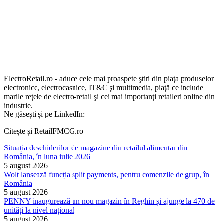
ElectroRetail.ro - aduce cele mai proaspete ştiri din piaţa produselor
electronice, electrocasnice, IT&C şi multimedia, piaţă ce include
marile reţele de electro-retail şi cei mai importanţi retaileri online din
industrie.
Ne găsești și pe LinkedIn:
Citește și RetailFMCG.ro
Situația deschiderilor de magazine din retailul alimentar din
România, în luna iulie 2026
5 august 2026
Wolt lansează funcția split payments, pentru comenzile de grup, în
România
5 august 2026
PENNY inaugurează un nou magazin în Reghin și ajunge la 470 de
unități la nivel național
5 august 2026