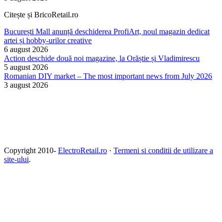
Citește și BricoRetail.ro
București Mall anunță deschiderea ProfiArt, noul magazin dedicat
artei și hobby-urilor creative
6 august 2026
Action deschide două noi magazine, la Orăștie și Vladimirescu
5 august 2026
Romanian DIY market – The most important news from July 2026
3 august 2026
Copyright 2010-
ElectroRetail.ro
·
Termeni si conditii de utilizare a
site-ului
.