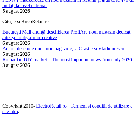
unități la nivel național
5 august 2026
Citește și BricoRetail.ro
București Mall anunță deschiderea ProfiArt, noul magazin dedicat
artei și hobby-urilor creative
6 august 2026
Action deschide două noi magazine, la Orăștie și Vladimirescu
5 august 2026
Romanian DIY market – The most important news from July 2026
3 august 2026
Copyright 2010-
ElectroRetail.ro
·
Termeni si conditii de utilizare a
site-ului
.