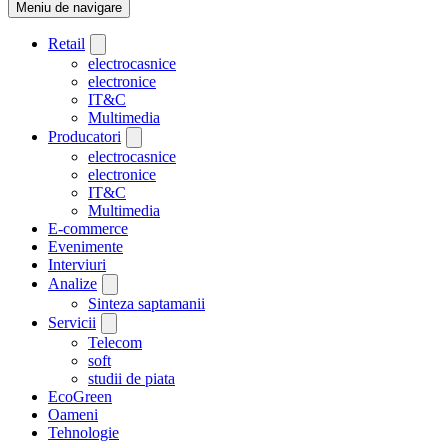
Meniu de navigare
Retail
electrocasnice
electronice
IT&C
Multimedia
Producatori
electrocasnice
electronice
IT&C
Multimedia
E-commerce
Evenimente
Interviuri
Analize
Sinteza saptamanii
Servicii
Telecom
soft
studii de piata
EcoGreen
Oameni
Tehnologie