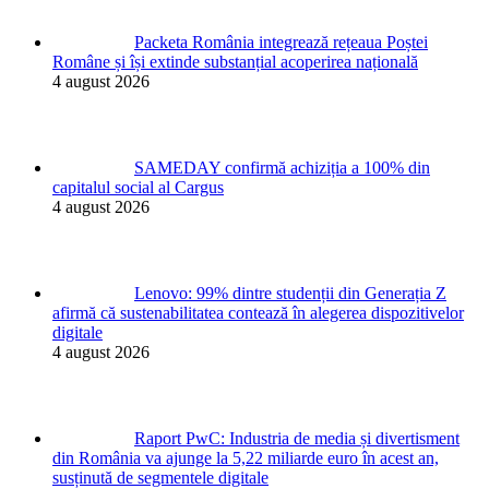
Packeta România integrează rețeaua Poștei
Române și își extinde substanțial acoperirea națională
4 august 2026
SAMEDAY confirmă achiziția a 100% din
capitalul social al Cargus
4 august 2026
Lenovo: 99% dintre studenții din Generația Z
afirmă că sustenabilitatea contează în alegerea dispozitivelor
digitale
4 august 2026
Raport PwC: Industria de media și divertisment
din România va ajunge la 5,22 miliarde euro în acest an,
susținută de segmentele digitale