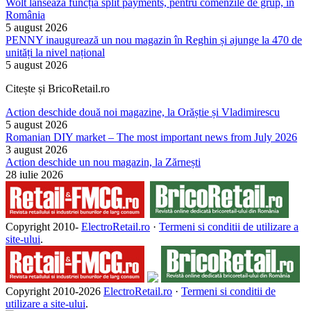
Wolt lansează funcția split payments, pentru comenzile de grup, în
România
5 august 2026
PENNY inaugurează un nou magazin în Reghin și ajunge la 470 de
unități la nivel național
5 august 2026
Citește și BricoRetail.ro
Action deschide două noi magazine, la Orăștie și Vladimirescu
5 august 2026
Romanian DIY market – The most important news from July 2026
3 august 2026
Action deschide un nou magazin, la Zărnești
28 iulie 2026
Copyright 2010-
ElectroRetail.ro
·
Termeni si conditii de utilizare a
site-ului
.
Copyright 2010-
2026
ElectroRetail.ro
·
Termeni si conditii de
utilizare a site-ului
.