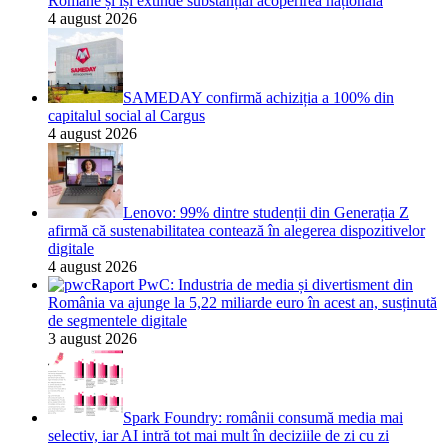
Române și își extinde substanțial acoperirea națională
4 august 2026
SAMEDAY confirmă achiziția a 100% din
capitalul social al Cargus
4 august 2026
Lenovo: 99% dintre studenții din Generația Z
afirmă că sustenabilitatea contează în alegerea dispozitivelor
digitale
4 august 2026
Raport PwC: Industria de media și divertisment din
România va ajunge la 5,22 miliarde euro în acest an, susținută
de segmentele digitale
3 august 2026
Spark Foundry: românii consumă media mai
selectiv, iar AI intră tot mai mult în deciziile de zi cu zi