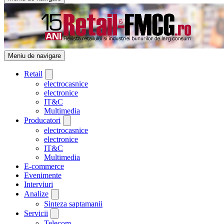
Meniu de navigare
Retail
electrocasnice
electronice
IT&C
Multimedia
Producatori
electrocasnice
electronice
IT&C
Multimedia
E-commerce
Evenimente
Interviuri
Analize
Sinteza saptamanii
Servicii
Telecom