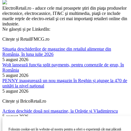
ElectroRetail.ro - aduce cele mai proaspete ştiri din piaţa produselor
electronice, electrocasnice, IT&C şi multimedia, piaţă ce include
marile reţele de electro-retail şi cei mai importanţi retaileri online din
industrie.
Ne găsești și pe LinkedIn:
Citește și RetailFMCG.ro
Situația deschiderilor de magazine din retailul alimentar din
România, în luna iulie 2026
5 august 2026
Wolt lansează funcția split payments, pentru comenzile de grup, în
România
5 august 2026
PENNY inaugurează un nou magazin în Reghin și ajunge la 470 de
unități la nivel național
5 august 2026
Citește și BricoRetail.ro
Action deschide două noi magazine, la Orăștie și Vladimirescu
5 august 2026
Romanian DIY market – The most important news from July 2026
3 august 2026
Folosim cookie-uri în website-ul nostru pentru a oferi o experiență cât mai plăcută