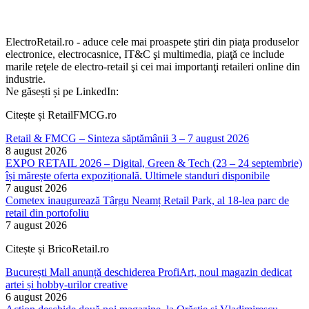
ElectroRetail.ro - aduce cele mai proaspete ştiri din piaţa produselor
electronice, electrocasnice, IT&C şi multimedia, piaţă ce include
marile reţele de electro-retail şi cei mai importanţi retaileri online din
industrie.
Ne găsești și pe LinkedIn:
Citește și RetailFMCG.ro
Retail & FMCG – Sinteza săptămânii 3 – 7 august 2026
8 august 2026
EXPO RETAIL 2026 – Digital, Green & Tech (23 – 24 septembrie)
își mărește oferta expozițională. Ultimele standuri disponibile
7 august 2026
Cometex inaugurează Târgu Neamț Retail Park, al 18-lea parc de
retail din portofoliu
7 august 2026
Citește și BricoRetail.ro
București Mall anunță deschiderea ProfiArt, noul magazin dedicat
artei și hobby-urilor creative
6 august 2026