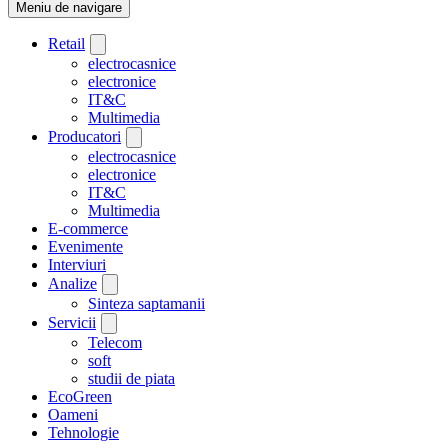
Meniu de navigare
Retail
electrocasnice
electronice
IT&C
Multimedia
Producatori
electrocasnice
electronice
IT&C
Multimedia
E-commerce
Evenimente
Interviuri
Analize
Sinteza saptamanii
Servicii
Telecom
soft
studii de piata
EcoGreen
Oameni
Tehnologie