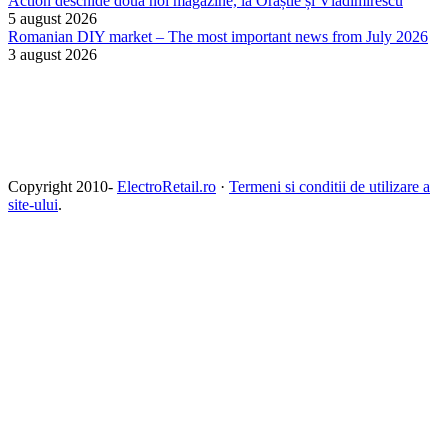
Action deschide două noi magazine, la Orăștie și Vladimirescu
5 august 2026
Romanian DIY market – The most important news from July 2026
3 august 2026
Copyright 2010-
ElectroRetail.ro
·
Termeni si conditii de utilizare a
site-ului
.