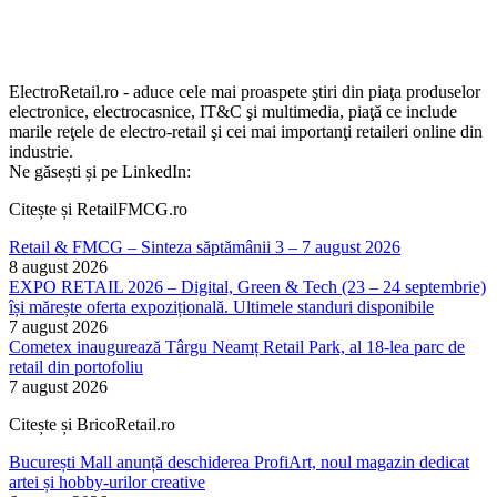
ElectroRetail.ro - aduce cele mai proaspete ştiri din piaţa produselor
electronice, electrocasnice, IT&C şi multimedia, piaţă ce include
marile reţele de electro-retail şi cei mai importanţi retaileri online din
industrie.
Ne găsești și pe LinkedIn:
Citește și RetailFMCG.ro
Retail & FMCG – Sinteza săptămânii 3 – 7 august 2026
8 august 2026
EXPO RETAIL 2026 – Digital, Green & Tech (23 – 24 septembrie)
își mărește oferta expozițională. Ultimele standuri disponibile
7 august 2026
Cometex inaugurează Târgu Neamț Retail Park, al 18-lea parc de
retail din portofoliu
7 august 2026
Citește și BricoRetail.ro
București Mall anunță deschiderea ProfiArt, noul magazin dedicat
artei și hobby-urilor creative