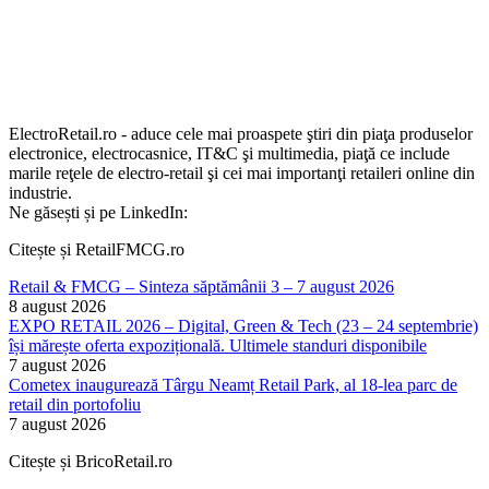
ElectroRetail.ro - aduce cele mai proaspete ştiri din piaţa produselor
electronice, electrocasnice, IT&C şi multimedia, piaţă ce include
marile reţele de electro-retail şi cei mai importanţi retaileri online din
industrie.
Ne găsești și pe LinkedIn:
Citește și RetailFMCG.ro
Retail & FMCG – Sinteza săptămânii 3 – 7 august 2026
8 august 2026
EXPO RETAIL 2026 – Digital, Green & Tech (23 – 24 septembrie)
își mărește oferta expozițională. Ultimele standuri disponibile
7 august 2026
Cometex inaugurează Târgu Neamț Retail Park, al 18-lea parc de
retail din portofoliu
7 august 2026
Citește și BricoRetail.ro