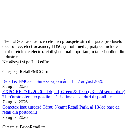
ElectroRetail.ro - aduce cele mai proaspete ştiri din piaţa produselor
electronice, electrocasnice, IT&C şi multimedia, piaţă ce include
marile reţele de electro-retail şi cei mai importanţi retaileri online din
industrie.
Ne găsești și pe LinkedIn:
Citește și RetailFMCG.ro
Retail & FMCG – Sinteza săptămânii 3 – 7 august 2026
8 august 2026
EXPO RETAIL 2026 – Digital, Green & Tech (23 – 24 septembrie)
își mărește oferta expozițională. Ultimele standuri disponibile
7 august 2026
Cometex inaugurează Târgu Neamț Retail Park, al 18-lea parc de
retail din portofoliu
7 august 2026
Citește și BricoRetail.ro