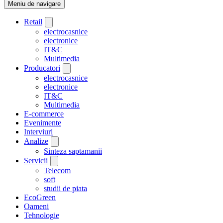
Meniu de navigare
Retail
electrocasnice
electronice
IT&C
Multimedia
Producatori
electrocasnice
electronice
IT&C
Multimedia
E-commerce
Evenimente
Interviuri
Analize
Sinteza saptamanii
Servicii
Telecom
soft
studii de piata
EcoGreen
Oameni
Tehnologie