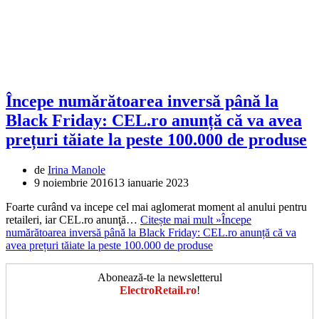
Începe numărătoarea inversă până la
Black Friday: CEL.ro anunță că va avea
prețuri tăiate la peste 100.000 de produse
de
Irina Manole
9 noiembrie 2016
13 ianuarie 2023
Foarte curând va incepe cel mai aglomerat moment al anului pentru
retaileri, iar CEL.ro anunţă…
Citește mai mult »
Începe
numărătoarea inversă până la Black Friday: CEL.ro anunță că va
avea prețuri tăiate la peste 100.000 de produse
Abonează-te la newsletterul
ElectroRetail.ro
!