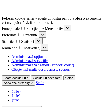
Folosim cookie-uri în website-ul nostru pentru a oferi o experiență
cât mai plăcută vizitatorilor noștri.
Funcționale
Funcționale
Mereu activ
Preferințe
Preferințe
Statistici
Statistici
Marketing
Marketing
Administrează opțiunile
Administrează serviciile
Administrează vânzătorii {vendor_count}
Citește mai multe despre aceste scopuri
Toate cookie-urile
Cookie-uri necesare
Setări
Setări
Salvează preferințele
{title}
{title}
{title}