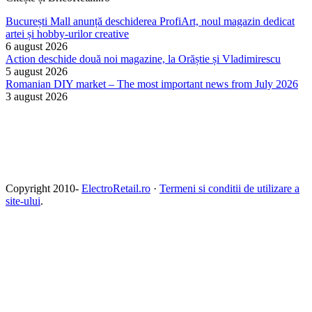
București Mall anunță deschiderea ProfiArt, noul magazin dedicat
artei și hobby-urilor creative
6 august 2026
Action deschide două noi magazine, la Orăștie și Vladimirescu
5 august 2026
Romanian DIY market – The most important news from July 2026
3 august 2026
Copyright 2010-
ElectroRetail.ro
·
Termeni si conditii de utilizare a
site-ului
.