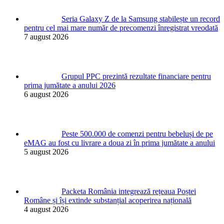
Seria Galaxy Z de la Samsung stabilește un record
pentru cel mai mare număr de precomenzi înregistrat vreodată
7 august 2026
Grupul PPC prezintă rezultate financiare pentru
prima jumătate a anului 2026
6 august 2026
Peste 500.000 de comenzi pentru bebeluși de pe
eMAG au fost cu livrare a doua zi în prima jumătate a anului
5 august 2026
Packeta România integrează rețeaua Poștei
Române și își extinde substanțial acoperirea națională
4 august 2026