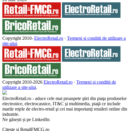
Copyright 2010-
ElectroRetail.ro
·
Termeni si conditii de utilizare a
site-ului
.
Copyright 2010-
2026
ElectroRetail.ro
·
Termeni si conditii de
utilizare a site-ului
.
ElectroRetail.ro - aduce cele mai proaspete ştiri din piaţa produselor
electronice, electrocasnice, IT&C şi multimedia, piaţă ce include
marile reţele de electro-retail şi cei mai importanţi retaileri online din
industrie.
Ne găsești și pe LinkedIn:
Citește și RetailFMCG.ro