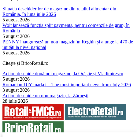
Situația deschiderilor de magazine din retailul alimentar din
România, în luna iulie 2026
5 august 2026
Wolt lansează funcția split payments, pentru comenzile de grup, în
România
5 august 2026
PENNY inaugurează un nou magazin în Reghin și ajunge la 470 de
unități la nivel național
5 august 2026
Citește și BricoRetail.ro
Action deschide două noi magazine, la Orăștie și Vladimirescu
5 august 2026
Romanian DIY market – The most important news from July 2026
3 august 2026
Action deschide un nou magazin, la Zărnești
28 iulie 2026