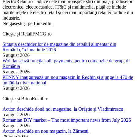
ElectroRetail.ro - aduce cele mai proaspete ştiri din piaţa produselor
electronice, electrocasnice, IT&C şi multimedia, piaţă ce include
marile reţele de electro-retail şi cei mai importanţi retaileri online din
industrie.
Ne găsești și pe LinkedIn:
Citește și RetailFMCG.ro
Situația deschiderilor de magazine din retailul alimentar din
România, în luna iulie 2026
5 august 2026
Wolt lansează funcția split payments, pentru comenzile de grup, în
România
5 august 2026
PENNY inaugurează un nou magazin în Reghin și ajunge la 470 de
unități la nivel național
5 august 2026
Citește și BricoRetail.ro
Action deschide două noi magazine, la Orăștie și Vladimirescu
5 august 2026
Romanian DIY market – The most important news from July 2026
3 august 2026
Action deschide un nou magazin, la Zărnești
28 iulie 2026