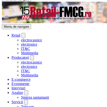
Meniu de navigare
Retail
electrocasnice
electronice
IT&C
Multimedia
Producatori
electrocasnice
electronice
IT&C
Multimedia
E-commerce
Evenimente
Interviuri
Analize
Sinteza saptamanii
Servicii
Telecom