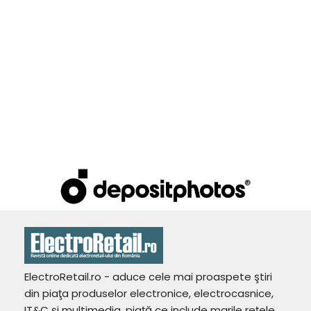
ElectroRetail.ro - aduce cele mai proaspete ştiri
din piaţa produselor electronice, electrocasnice,
IT&C şi multimedia, piaţă ce include marile reţele