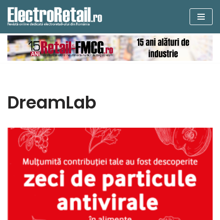
Sari
la
conținut
DreamLab