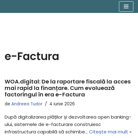
Sari
la
conținut
e-Factura
WOA.digital: De la raportare fiscală la acces
mai rapid la finanțare. Cum evoluează
factoringul în era e-Factura
de
Andreea Tudor
4 iunie 2026
După digitalizarea plăților și dezvoltarea open banking-
ului, sistemele de e-facturare construiesc
infrastructura capabilă să schimbe…
Citește mai mult »