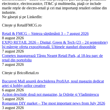
electronice, electrocasnice, IT&C şi multimedia, piaţă ce include
marile reţele de electro-retail şi cei mai importanţi retaileri online din
industrie.
Ne găsești și pe LinkedIn:
Citește și RetailFMCG.ro
Retail & FMCG – Sinteza săptămânii 3 – 7 august 2026
8 august 2026
EXPO RETAIL 2026 – Digital, Green & Tech (23 – 24 septembrie)
își mărește oferta expozițională. Ultimele standuri disponibile
7 august 2026
Cometex inaugurează Târgu Neamț Retail Park, al 18-lea parc de
retail din portofoliu
7 august 2026
Citește și BricoRetail.ro
București Mall anunță deschiderea ProfiArt, noul magazin dedicat
artei și hobby-urilor creative
6 august 2026
Action deschide două noi magazine, la Orăștie și Vladimirescu
5 august 2026
Romanian DIY market – The most important news from July 2026
3 august 2026