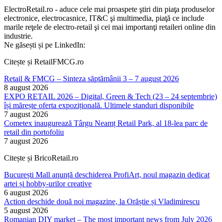
ElectroRetail.ro - aduce cele mai proaspete ştiri din piaţa produselor
electronice, electrocasnice, IT&C şi multimedia, piaţă ce include
marile reţele de electro-retail şi cei mai importanţi retaileri online din
industrie.
Ne găsești și pe LinkedIn:
Citește și RetailFMCG.ro
Retail & FMCG – Sinteza săptămânii 3 – 7 august 2026
8 august 2026
EXPO RETAIL 2026 – Digital, Green & Tech (23 – 24 septembrie)
își mărește oferta expozițională. Ultimele standuri disponibile
7 august 2026
Cometex inaugurează Târgu Neamț Retail Park, al 18-lea parc de
retail din portofoliu
7 august 2026
Citește și BricoRetail.ro
București Mall anunță deschiderea ProfiArt, noul magazin dedicat
artei și hobby-urilor creative
6 august 2026
Action deschide două noi magazine, la Orăștie și Vladimirescu
5 august 2026
Romanian DIY market – The most important news from July 2026