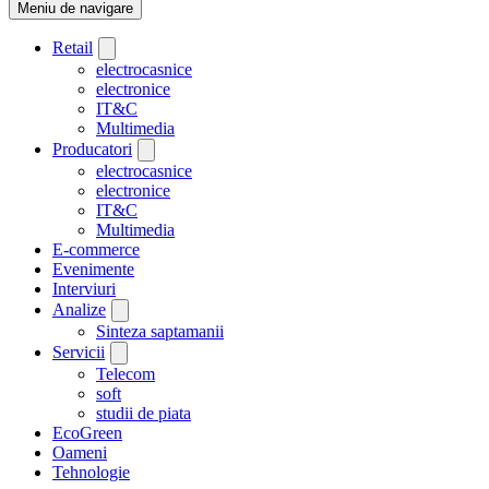
Meniu de navigare
Retail
electrocasnice
electronice
IT&C
Multimedia
Producatori
electrocasnice
electronice
IT&C
Multimedia
E-commerce
Evenimente
Interviuri
Analize
Sinteza saptamanii
Servicii
Telecom
soft
studii de piata
EcoGreen
Oameni
Tehnologie