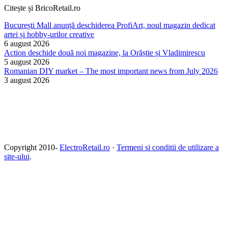
Citește și BricoRetail.ro
București Mall anunță deschiderea ProfiArt, noul magazin dedicat
artei și hobby-urilor creative
6 august 2026
Action deschide două noi magazine, la Orăștie și Vladimirescu
5 august 2026
Romanian DIY market – The most important news from July 2026
3 august 2026
Copyright 2010-
ElectroRetail.ro
·
Termeni si conditii de utilizare a
site-ului
.