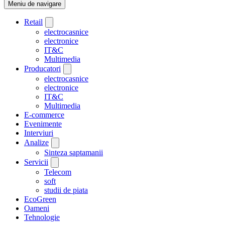
Meniu de navigare
Retail
electrocasnice
electronice
IT&C
Multimedia
Producatori
electrocasnice
electronice
IT&C
Multimedia
E-commerce
Evenimente
Interviuri
Analize
Sinteza saptamanii
Servicii
Telecom
soft
studii de piata
EcoGreen
Oameni
Tehnologie