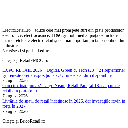
ElectroRetail.ro - aduce cele mai proaspete ştiri din piaţa produselor
electronice, electrocasnice, IT&C şi multimedia, piaţă ce include
marile reţele de electro-retail şi cei mai importanţi retaileri online din
industrie.
Ne găsești și pe LinkedIn:
Citește și RetailFMCG.ro
EXPO RETAIL 2026 – Digital, Green & Tech (23 – 24 septembrie)
își mărește oferta expozițională. Ultimele standuri disponibile
7 august 2026
Cometex inaugurează Târgu Neamț Retail Park, al 18-lea parc de
retail din portofoliu
7 august 2026
Livrările de spații de retail încetinesc în 2026, dar investițiile revin în
forță în 2027
7 august 2026
Citește și BricoRetail.ro