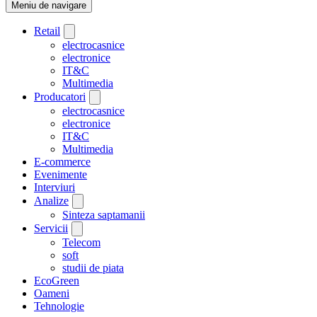
Meniu de navigare
Retail
electrocasnice
electronice
IT&C
Multimedia
Producatori
electrocasnice
electronice
IT&C
Multimedia
E-commerce
Evenimente
Interviuri
Analize
Sinteza saptamanii
Servicii
Telecom
soft
studii de piata
EcoGreen
Oameni
Tehnologie