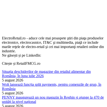
ElectroRetail.ro - aduce cele mai proaspete ştiri din piaţa produselor
electronice, electrocasnice, IT&C şi multimedia, piaţă ce include
marile reţele de electro-retail şi cei mai importanţi retaileri online din
industrie.
Ne găsești și pe LinkedIn:
Citește și RetailFMCG.ro
Situația deschiderilor de magazine din retailul alimentar din
România, în luna iulie 2026
5 august 2026
Wolt lansează funcția split payments, pentru comenzile de grup, în
România
5 august 2026
PENNY inaugurează un nou magazin în Reghin și ajunge la 470 de
unități la nivel național
5 august 2026