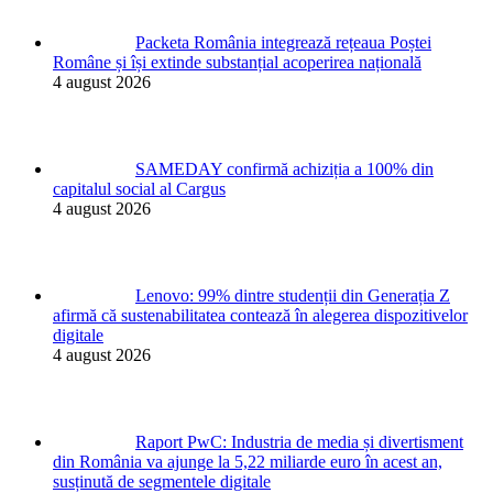
Packeta România integrează rețeaua Poștei
Române și își extinde substanțial acoperirea națională
4 august 2026
SAMEDAY confirmă achiziția a 100% din
capitalul social al Cargus
4 august 2026
Lenovo: 99% dintre studenții din Generația Z
afirmă că sustenabilitatea contează în alegerea dispozitivelor
digitale
4 august 2026
Raport PwC: Industria de media și divertisment
din România va ajunge la 5,22 miliarde euro în acest an,
susținută de segmentele digitale