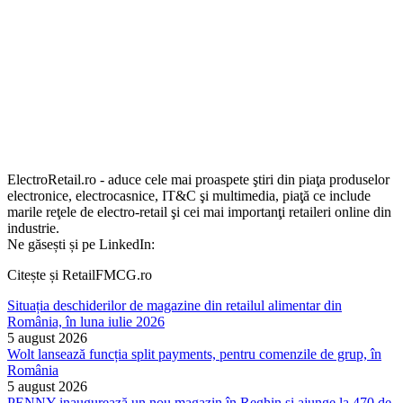
ElectroRetail.ro - aduce cele mai proaspete ştiri din piaţa produselor
electronice, electrocasnice, IT&C şi multimedia, piaţă ce include
marile reţele de electro-retail şi cei mai importanţi retaileri online din
industrie.
Ne găsești și pe LinkedIn:
Citește și RetailFMCG.ro
Situația deschiderilor de magazine din retailul alimentar din
România, în luna iulie 2026
5 august 2026
Wolt lansează funcția split payments, pentru comenzile de grup, în
România
5 august 2026
PENNY inaugurează un nou magazin în Reghin și ajunge la 470 de