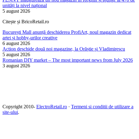
unități la nivel național
5 august 2026
Citește și BricoRetail.ro
București Mall anunță deschiderea ProfiArt, noul magazin dedicat
artei și hobby-urilor creative
6 august 2026
Action deschide două noi magazine, la Orăștie și Vladimirescu
5 august 2026
Romanian DIY market – The most important news from July 2026
3 august 2026
Copyright 2010-
ElectroRetail.ro
·
Termeni si conditii de utilizare a
site-ului
.