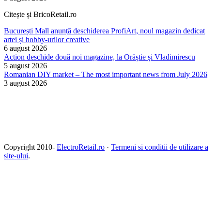
Citește și BricoRetail.ro
București Mall anunță deschiderea ProfiArt, noul magazin dedicat
artei și hobby-urilor creative
6 august 2026
Action deschide două noi magazine, la Orăștie și Vladimirescu
5 august 2026
Romanian DIY market – The most important news from July 2026
3 august 2026
Copyright 2010-
ElectroRetail.ro
·
Termeni si conditii de utilizare a
site-ului
.