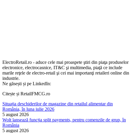
ElectroRetail.ro - aduce cele mai proaspete ştiri din piaţa produselor
electronice, electrocasnice, IT&C şi multimedia, piaţă ce include
marile reţele de electro-retail şi cei mai importanţi retaileri online din
industrie.
Ne găsești și pe LinkedIn:
Citește și RetailFMCG.ro
Situația deschiderilor de magazine din retailul alimentar din
România, în luna iulie 2026
5 august 2026
Wolt lansează funcția split payments, pentru comenzile de grup, în
România
5 august 2026