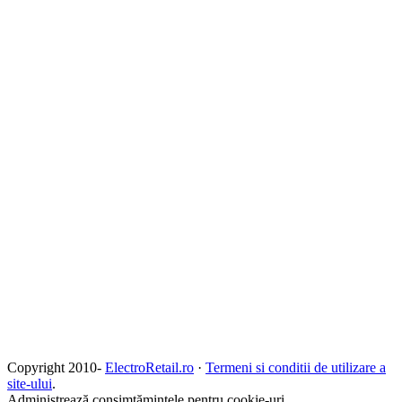
Copyright 2010-
ElectroRetail.ro
·
Termeni si conditii de utilizare a
site-ului
.
Administrează consimțămintele pentru cookie-uri