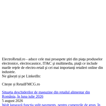
ElectroRetail.ro - aduce cele mai proaspete ştiri din piaţa produselor
electronice, electrocasnice, IT&C şi multimedia, piaţă ce include
marile reţele de electro-retail şi cei mai importanţi retaileri online din
industrie.
Ne găsești și pe LinkedIn:
Citește și RetailFMCG.ro
Situația deschiderilor de magazine din retailul alimentar din
România, în luna iulie 2026
5 august 2026
Wolt lansează funcția split payments, pentru comenzile de grup, în