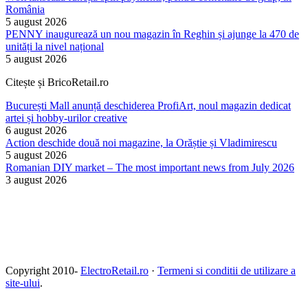
România
5 august 2026
PENNY inaugurează un nou magazin în Reghin și ajunge la 470 de
unități la nivel național
5 august 2026
Citește și BricoRetail.ro
București Mall anunță deschiderea ProfiArt, noul magazin dedicat
artei și hobby-urilor creative
6 august 2026
Action deschide două noi magazine, la Orăștie și Vladimirescu
5 august 2026
Romanian DIY market – The most important news from July 2026
3 august 2026
Copyright 2010-
ElectroRetail.ro
·
Termeni si conditii de utilizare a
site-ului
.