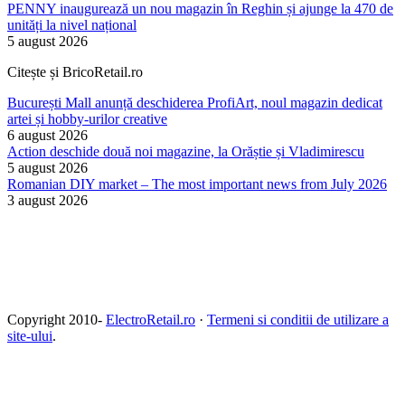
PENNY inaugurează un nou magazin în Reghin și ajunge la 470 de
unități la nivel național
5 august 2026
Citește și BricoRetail.ro
București Mall anunță deschiderea ProfiArt, noul magazin dedicat
artei și hobby-urilor creative
6 august 2026
Action deschide două noi magazine, la Orăștie și Vladimirescu
5 august 2026
Romanian DIY market – The most important news from July 2026
3 august 2026
Copyright 2010-
ElectroRetail.ro
·
Termeni si conditii de utilizare a
site-ului
.