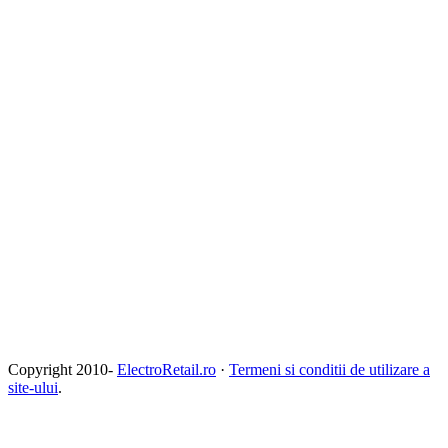
Copyright 2010-
ElectroRetail.ro
·
Termeni si conditii de utilizare a
site-ului
.