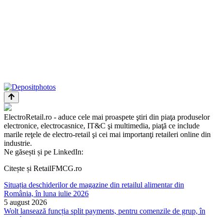
ElectroRetail.ro - aduce cele mai proaspete ştiri din piaţa produselor
electronice, electrocasnice, IT&C şi multimedia, piaţă ce include
marile reţele de electro-retail şi cei mai importanţi retaileri online din
industrie.
Ne găsești și pe LinkedIn:
Citește și RetailFMCG.ro
Situația deschiderilor de magazine din retailul alimentar din
România, în luna iulie 2026
5 august 2026
Wolt lansează funcția split payments, pentru comenzile de grup, în