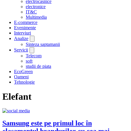
electrocasnice
electronice
IT&C
Multimedia
E-commerce
Evenimente
Interviuri
Analize
Sinteza saptamanii
Servicii
Telecom
soft
studii de piata
EcoGreen
Oameni
Tehnologie
Elefant
Samsung este pe primul loc în
clasamentul brandurilor cu cea mai