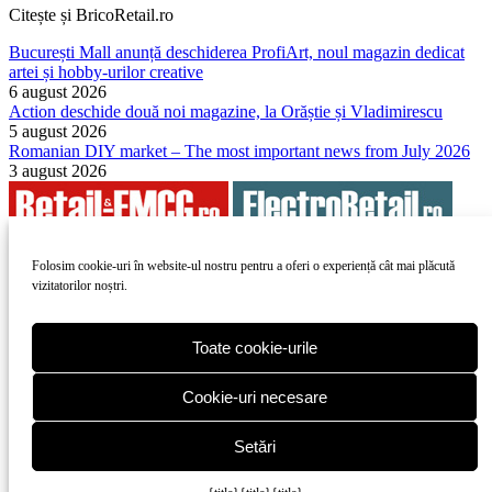
Citește și BricoRetail.ro
București Mall anunță deschiderea ProfiArt, noul magazin dedicat
artei și hobby-urilor creative
6 august 2026
Action deschide două noi magazine, la Orăștie și Vladimirescu
5 august 2026
Romanian DIY market – The most important news from July 2026
3 august 2026
Folosim cookie-uri în website-ul nostru pentru a oferi o experiență cât mai plăcută
vizitatorilor noștri.
Copyright 2010-
ElectroRetail.ro
·
Termeni si conditii de utilizare a
site-ului
.
Toate cookie-urile
Cookie-uri necesare
Setări
Copyright 2010-
2026
ElectroRetail.ro
·
Termeni si conditii de