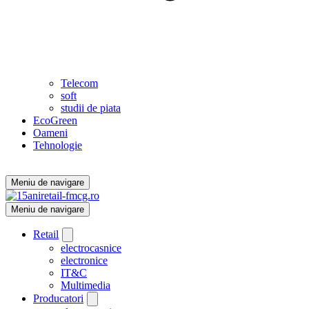
Telecom
soft
studii de piata
EcoGreen
Oameni
Tehnologie
Meniu de navigare
Meniu de navigare
Retail
electrocasnice
electronice
IT&C
Multimedia
Producatori