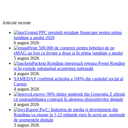
Articole recente
Grupul PPC prezintă rezultate financiare pentru prima
jumătate a anului 2026
6 august 2026
Peste 500.000 de comenzi pentru bebeluși de pe
eMAG au fost cu livrare a doua zi în prima jumătate a anului
5 august 2026
Packeta România integrează rețeaua Poștei Române
și își extinde substanțial acoperirea națională
4 august 2026
SAMEDAY confirmă achiziția a 100% din capitalul social al
Cargus
4 august 2026
Lenovo: 99% dintre studenții din Generația Z afirmă
că sustenabilitatea contează în alegerea dispozitivelor digitale
4 august 2026
Raport PwC: Industria de media și divertisment din
România va ajunge la 5,22 miliarde euro în acest an, susținută
de segmentele digitale
3 august 2026