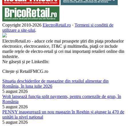
Copyright 2010-
2026
ElectroRetail.ro
·
Termeni si conditii de
utilizare a site-ului
.
ElectroRetail.ro - aduce cele mai proaspete ştiri din piaţa produselor
electronice, electrocasnice, IT&C şi multimedia, piaţă ce include
marile reţele de electro-retail şi cei mai importanţi retaileri online din
industrie.
Ne găsești și pe LinkedIn:
Citește și RetailFMCG.ro
Situația deschiderilor de magazine din retailul alimentar din
România, în luna iulie 2026
5 august 2026
Wolt lansează funcția split payments, pentru comenzile de grup, în
România
5 august 2026
PENNY inaugurează un nou magazin în Reghin și ajunge la 470 de
unități la nivel național
5 august 2026