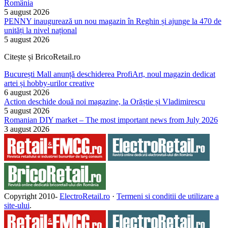
România
5 august 2026
PENNY inaugurează un nou magazin în Reghin și ajunge la 470 de
unități la nivel național
5 august 2026
Citește și BricoRetail.ro
București Mall anunță deschiderea ProfiArt, noul magazin dedicat
artei și hobby-urilor creative
6 august 2026
Action deschide două noi magazine, la Orăștie și Vladimirescu
5 august 2026
Romanian DIY market – The most important news from July 2026
3 august 2026
Copyright 2010-
ElectroRetail.ro
·
Termeni si conditii de utilizare a
site-ului
.