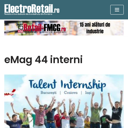
Sari
la
conținut
eMag 44 interni