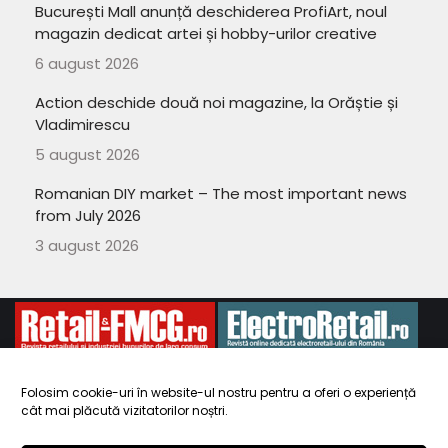
București Mall anunță deschiderea ProfiArt, noul
magazin dedicat artei și hobby-urilor creative
6 august 2026
Action deschide două noi magazine, la Orăștie și
Vladimirescu
5 august 2026
Romanian DIY market – The most important news
from July 2026
3 august 2026
Folosim cookie-uri în website-ul nostru pentru a oferi o experiență
cât mai plăcută vizitatorilor noștri.
Copyright 2010-
ElectroRetail.ro
·
Termeni si conditii de utilizare a
site-ului
.