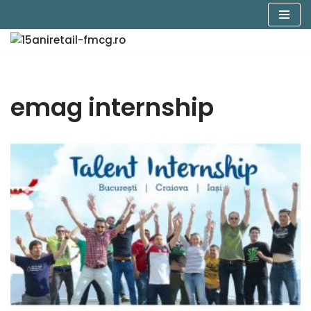
Sari
la
conținut
emag internship