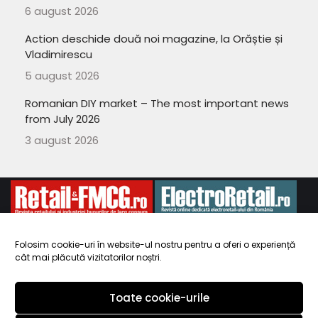
6 august 2026
Action deschide două noi magazine, la Orăștie și
Vladimirescu
5 august 2026
Romanian DIY market – The most important news
from July 2026
3 august 2026
Folosim cookie-uri în website-ul nostru pentru a oferi o experiență
cât mai plăcută vizitatorilor noștri.
Copyright 2010-
ElectroRetail.ro
·
Termeni si conditii de utilizare a
site-ului
.
Toate cookie-urile