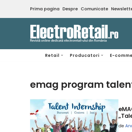
Prima pagina
Despre
Comunicate
Newslett
Sari
la
conținut
Retail
Producatori
E-comme
emag program talent
eMAG
„Tal
de
And