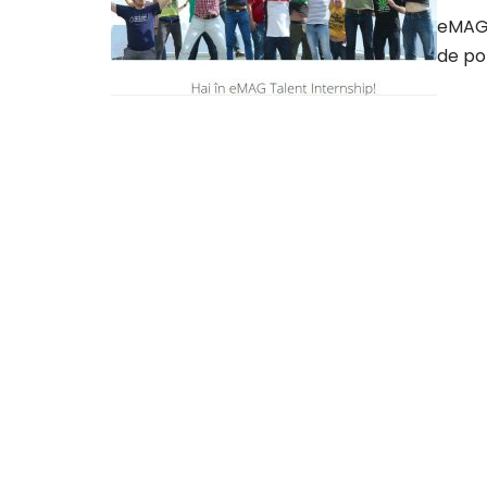
eMAG,
de poz