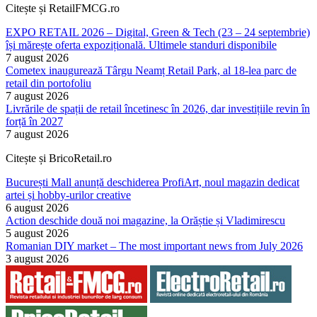
Citește și RetailFMCG.ro
EXPO RETAIL 2026 – Digital, Green & Tech (23 – 24 septembrie)
își mărește oferta expozițională. Ultimele standuri disponibile
7 august 2026
Cometex inaugurează Târgu Neamț Retail Park, al 18-lea parc de
retail din portofoliu
7 august 2026
Livrările de spații de retail încetinesc în 2026, dar investițiile revin în
forță în 2027
7 august 2026
Citește și BricoRetail.ro
București Mall anunță deschiderea ProfiArt, noul magazin dedicat
artei și hobby-urilor creative
6 august 2026
Action deschide două noi magazine, la Orăștie și Vladimirescu
5 august 2026
Romanian DIY market – The most important news from July 2026
3 august 2026