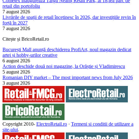
Cometex inaugurează Târgu Neamț Retail Park, al 18-lea parc de
retail din portofoliu
7 august 2026
Livrările de spații de retail încetinesc în 2026, dar investițiile revin în
forță în 2027
7 august 2026
Citește și BricoRetail.ro
București Mall anunță deschiderea ProfiArt, noul magazin dedicat
artei și hobby-urilor creative
6 august 2026
Action deschide două noi magazine, la Orăștie și Vladimirescu
5 august 2026
Romanian DIY market – The most important news from July 2026
3 august 2026
Copyright 2010-
ElectroRetail.ro
·
Termeni si conditii de utilizare a
site-ului
.