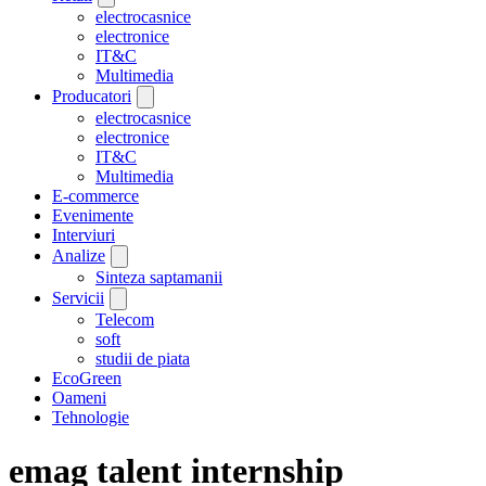
electrocasnice
electronice
IT&C
Multimedia
Producatori
electrocasnice
electronice
IT&C
Multimedia
E-commerce
Evenimente
Interviuri
Analize
Sinteza saptamanii
Servicii
Telecom
soft
studii de piata
EcoGreen
Oameni
Tehnologie
emag talent internship