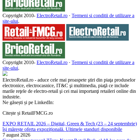
Copyright 2010-
ElectroRetail.ro
·
Termeni si conditii de utilizare a
site-ului
.
Copyright 2010-
ElectroRetail.ro
·
Termeni si conditii de utilizare a
site-ului
.
ElectroRetail.ro - aduce cele mai proaspete ştiri din piaţa produselor
electronice, electrocasnice, IT&C şi multimedia, piaţă ce include
marile reţele de electro-retail şi cei mai importanţi retaileri online din
industrie.
Ne găsești și pe LinkedIn:
Citește și RetailFMCG.ro
EXPO RETAIL 2026 – Digital, Green & Tech (23 – 24 septembrie)
își mărește oferta expozițională. Ultimele standuri disponibile
7 august 2026