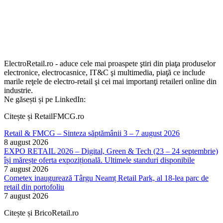
ElectroRetail.ro - aduce cele mai proaspete ştiri din piaţa produselor
electronice, electrocasnice, IT&C şi multimedia, piaţă ce include
marile reţele de electro-retail şi cei mai importanţi retaileri online din
industrie.
Ne găsești și pe LinkedIn:
Citește și RetailFMCG.ro
Retail & FMCG – Sinteza săptămânii 3 – 7 august 2026
8 august 2026
EXPO RETAIL 2026 – Digital, Green & Tech (23 – 24 septembrie)
își mărește oferta expozițională. Ultimele standuri disponibile
7 august 2026
Cometex inaugurează Târgu Neamț Retail Park, al 18-lea parc de
retail din portofoliu
7 august 2026
Citește și BricoRetail.ro