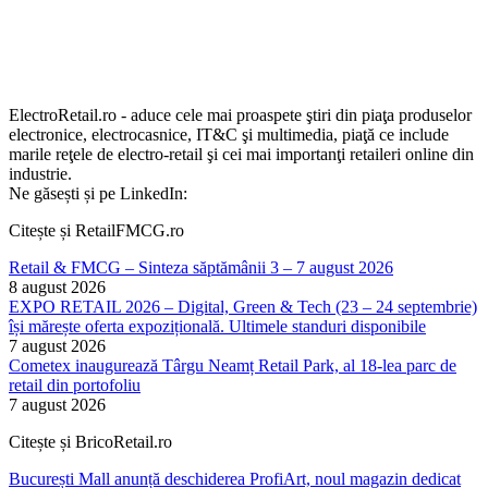
ElectroRetail.ro - aduce cele mai proaspete ştiri din piaţa produselor
electronice, electrocasnice, IT&C şi multimedia, piaţă ce include
marile reţele de electro-retail şi cei mai importanţi retaileri online din
industrie.
Ne găsești și pe LinkedIn:
Citește și RetailFMCG.ro
Retail & FMCG – Sinteza săptămânii 3 – 7 august 2026
8 august 2026
EXPO RETAIL 2026 – Digital, Green & Tech (23 – 24 septembrie)
își mărește oferta expozițională. Ultimele standuri disponibile
7 august 2026
Cometex inaugurează Târgu Neamț Retail Park, al 18-lea parc de
retail din portofoliu
7 august 2026
Citește și BricoRetail.ro
București Mall anunță deschiderea ProfiArt, noul magazin dedicat