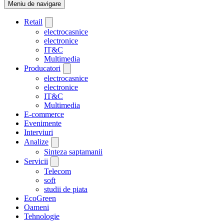
Meniu de navigare
Retail
electrocasnice
electronice
IT&C
Multimedia
Producatori
electrocasnice
electronice
IT&C
Multimedia
E-commerce
Evenimente
Interviuri
Analize
Sinteza saptamanii
Servicii
Telecom
soft
studii de piata
EcoGreen
Oameni
Tehnologie