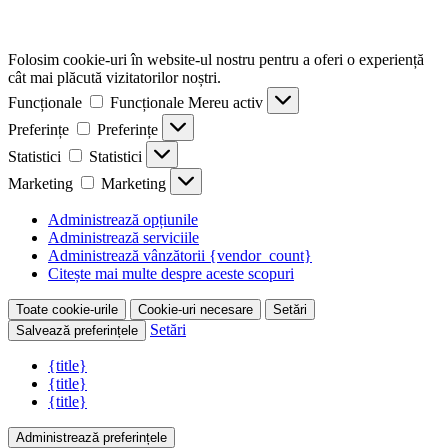
Folosim cookie-uri în website-ul nostru pentru a oferi o experiență
cât mai plăcută vizitatorilor noștri.
Funcționale
Funcționale
Mereu activ
Preferințe
Preferințe
Statistici
Statistici
Marketing
Marketing
Administrează opțiunile
Administrează serviciile
Administrează vânzătorii {vendor_count}
Citește mai multe despre aceste scopuri
Toate cookie-urile
Cookie-uri necesare
Setări
Setări
Salvează preferințele
{title}
{title}
{title}
Administrează preferințele