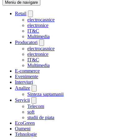
Meniu de navigare
Retail
electrocasnice
electronice
IT&C
Multimedia
Producatori
electrocasnice
electronice
IT&C
Multimedia
E-commerce
Evenimente
Interviuri
Analize
Sinteza saptamanii
Servicii
Telecom
soft
studii de piata
EcoGreen
Oameni
Tehnologie