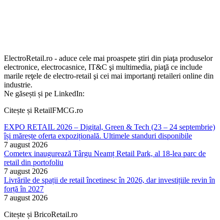
ElectroRetail.ro - aduce cele mai proaspete ştiri din piaţa produselor
electronice, electrocasnice, IT&C şi multimedia, piaţă ce include
marile reţele de electro-retail şi cei mai importanţi retaileri online din
industrie.
Ne găsești și pe LinkedIn:
Citește și RetailFMCG.ro
EXPO RETAIL 2026 – Digital, Green & Tech (23 – 24 septembrie)
își mărește oferta expozițională. Ultimele standuri disponibile
7 august 2026
Cometex inaugurează Târgu Neamț Retail Park, al 18-lea parc de
retail din portofoliu
7 august 2026
Livrările de spații de retail încetinesc în 2026, dar investițiile revin în
forță în 2027
7 august 2026
Citește și BricoRetail.ro