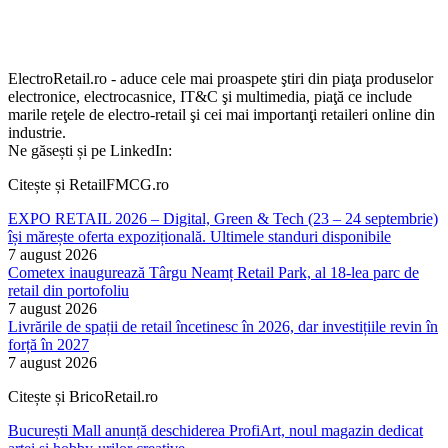
ElectroRetail.ro - aduce cele mai proaspete ştiri din piaţa produselor
electronice, electrocasnice, IT&C şi multimedia, piaţă ce include
marile reţele de electro-retail şi cei mai importanţi retaileri online din
industrie.
Ne găsești și pe LinkedIn:
Citește și RetailFMCG.ro
EXPO RETAIL 2026 – Digital, Green & Tech (23 – 24 septembrie)
își mărește oferta expozițională. Ultimele standuri disponibile
7 august 2026
Cometex inaugurează Târgu Neamț Retail Park, al 18-lea parc de
retail din portofoliu
7 august 2026
Livrările de spații de retail încetinesc în 2026, dar investițiile revin în
forță în 2027
7 august 2026
Citește și BricoRetail.ro
București Mall anunță deschiderea ProfiArt, noul magazin dedicat