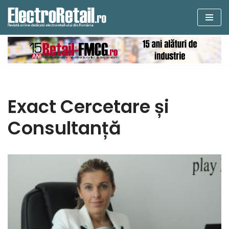
Sari
la
conținut
Exact Cercetare și
Consultanță