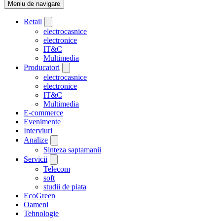
Meniu de navigare
Retail
electrocasnice
electronice
IT&C
Multimedia
Producatori
electrocasnice
electronice
IT&C
Multimedia
E-commerce
Evenimente
Interviuri
Analize
Sinteza saptamanii
Servicii
Telecom
soft
studii de piata
EcoGreen
Oameni
Tehnologie