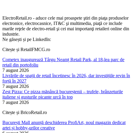
ElectroRetail.ro - aduce cele mai proaspete ştiri din piaţa produselor
electronice, electrocasnice, IT&C şi multimedia, piaţă ce include
marile reţele de electro-retail şi cei mai importanţi retaileri online din
industrie.
Ne găsești și pe LinkedIn:
Citește și RetailFMCG.ro
Cometex inaugurează Târgu Neamț Retail Park, al 18-lea parc de
retail din portofoliu
7 august 2026
Livrările de spații de retail încetinesc în 2026, dar investițiile revin în
forță în 2027
7 august 2026
Zest Pizza: Ce pizza mănâncă bucureștenii – trufele, brânzeturile
italiene și gusturile picante urcă în top
7 august 2026
Citește și BricoRetail.ro
București Mall anunță deschiderea ProfiArt, noul magazin dedicat
artei și hobby-urilor creative