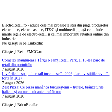
ElectroRetail.ro - aduce cele mai proaspete ştiri din piaţa produselor
electronice, electrocasnice, IT&C şi multimedia, piaţă ce include
marile reţele de electro-retail şi cei mai importanţi retaileri online din
industrie.
Ne găsești și pe LinkedIn:
Citește și RetailFMCG.ro
Cometex inaugurează Târgu Neamț Retail Park, al 18-lea parc de
retail din portofoliu
7 august 2026
Livrările de spații de retail încetinesc în 2026, dar investițiile revin în
forță în 2027
7 august 2026
Zest Pizza: Ce pizza mănâncă bucureștenii – trufele, brânzeturile
italiene și gusturile picante urcă în top
7 august 2026
Citește și BricoRetail.ro