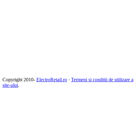
Copyright 2010-
ElectroRetail.ro
·
Termeni si conditii de utilizare a
site-ului
.