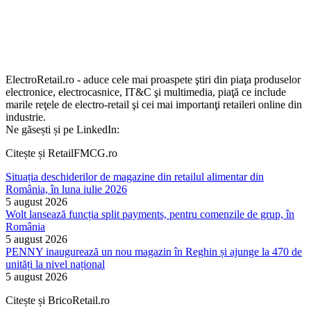
ElectroRetail.ro - aduce cele mai proaspete ştiri din piaţa produselor
electronice, electrocasnice, IT&C şi multimedia, piaţă ce include
marile reţele de electro-retail şi cei mai importanţi retaileri online din
industrie.
Ne găsești și pe LinkedIn:
Citește și RetailFMCG.ro
Situația deschiderilor de magazine din retailul alimentar din
România, în luna iulie 2026
5 august 2026
Wolt lansează funcția split payments, pentru comenzile de grup, în
România
5 august 2026
PENNY inaugurează un nou magazin în Reghin și ajunge la 470 de
unități la nivel național
5 august 2026
Citește și BricoRetail.ro