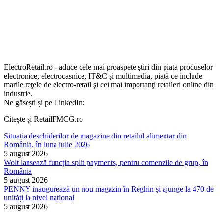
ElectroRetail.ro - aduce cele mai proaspete ştiri din piaţa produselor
electronice, electrocasnice, IT&C şi multimedia, piaţă ce include
marile reţele de electro-retail şi cei mai importanţi retaileri online din
industrie.
Ne găsești și pe LinkedIn:
Citește și RetailFMCG.ro
Situația deschiderilor de magazine din retailul alimentar din
România, în luna iulie 2026
5 august 2026
Wolt lansează funcția split payments, pentru comenzile de grup, în
România
5 august 2026
PENNY inaugurează un nou magazin în Reghin și ajunge la 470 de
unități la nivel național
5 august 2026