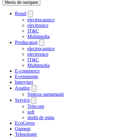
Meniu de navigare
Retail
electrocasnice
electronice
IT&C
Multimedia
Producatori
electrocasnice
electronice
IT&C
Multimedia
E-commerce
Evenimente
Interviuri
Analize
Sinteza saptamanii
Servicii
Telecom
soft
studii de piata
EcoGreen
Oameni
Tehnologie