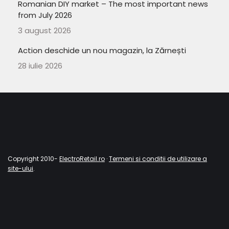
Romanian DIY market – The most important news
from July 2026
3 august 2026
Action deschide un nou magazin, la Zărnești
28 iulie 2026
Copyright 2010-
ElectroRetail.ro
·
Termeni si conditii de utilizare a
site-ului
.