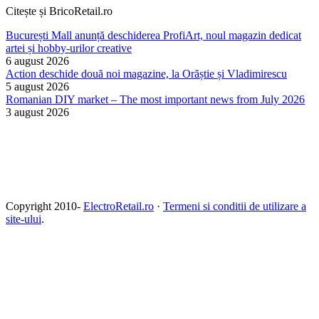
Citește și BricoRetail.ro
București Mall anunță deschiderea ProfiArt, noul magazin dedicat
artei și hobby-urilor creative
6 august 2026
Action deschide două noi magazine, la Orăștie și Vladimirescu
5 august 2026
Romanian DIY market – The most important news from July 2026
3 august 2026
Copyright 2010-
ElectroRetail.ro
·
Termeni si conditii de utilizare a
site-ului
.