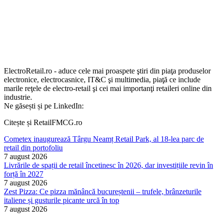
ElectroRetail.ro - aduce cele mai proaspete ştiri din piaţa produselor
electronice, electrocasnice, IT&C şi multimedia, piaţă ce include
marile reţele de electro-retail şi cei mai importanţi retaileri online din
industrie.
Ne găsești și pe LinkedIn:
Citește și RetailFMCG.ro
Cometex inaugurează Târgu Neamț Retail Park, al 18-lea parc de
retail din portofoliu
7 august 2026
Livrările de spații de retail încetinesc în 2026, dar investițiile revin în
forță în 2027
7 august 2026
Zest Pizza: Ce pizza mănâncă bucureștenii – trufele, brânzeturile
italiene și gusturile picante urcă în top
7 august 2026