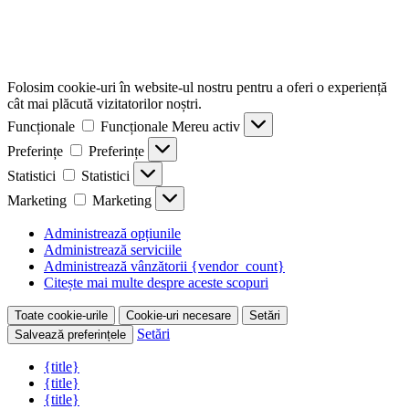
Folosim cookie-uri în website-ul nostru pentru a oferi o experiență
cât mai plăcută vizitatorilor noștri.
Funcționale
Funcționale
Mereu activ
Preferințe
Preferințe
Statistici
Statistici
Marketing
Marketing
Administrează opțiunile
Administrează serviciile
Administrează vânzătorii {vendor_count}
Citește mai multe despre aceste scopuri
Toate cookie-urile
Cookie-uri necesare
Setări
Setări
Salvează preferințele
{title}
{title}
{title}