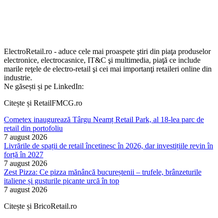
ElectroRetail.ro - aduce cele mai proaspete ştiri din piaţa produselor
electronice, electrocasnice, IT&C şi multimedia, piaţă ce include
marile reţele de electro-retail şi cei mai importanţi retaileri online din
industrie.
Ne găsești și pe LinkedIn:
Citește și RetailFMCG.ro
Cometex inaugurează Târgu Neamț Retail Park, al 18-lea parc de
retail din portofoliu
7 august 2026
Livrările de spații de retail încetinesc în 2026, dar investițiile revin în
forță în 2027
7 august 2026
Zest Pizza: Ce pizza mănâncă bucureștenii – trufele, brânzeturile
italiene și gusturile picante urcă în top
7 august 2026
Citește și BricoRetail.ro