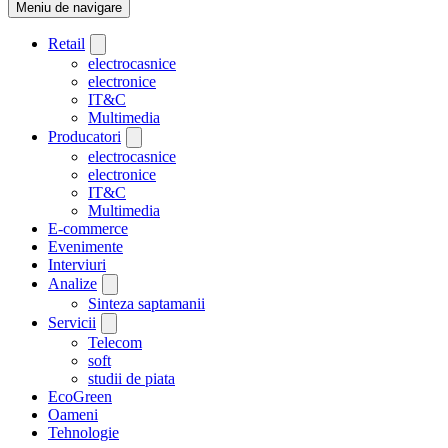
Meniu de navigare
Retail
electrocasnice
electronice
IT&C
Multimedia
Producatori
electrocasnice
electronice
IT&C
Multimedia
E-commerce
Evenimente
Interviuri
Analize
Sinteza saptamanii
Servicii
Telecom
soft
studii de piata
EcoGreen
Oameni
Tehnologie