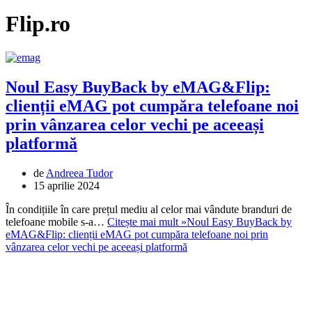
Flip.ro
Noul Easy BuyBack by eMAG&Flip:
clienții eMAG pot cumpăra telefoane noi
prin vânzarea celor vechi pe aceeași
platformă
de
Andreea Tudor
15 aprilie 2024
În condițiile în care prețul mediu al celor mai vândute branduri de
telefoane mobile s-a…
Citește mai mult »
Noul Easy BuyBack by
eMAG&Flip: clienții eMAG pot cumpăra telefoane noi prin
vânzarea celor vechi pe aceeași platformă