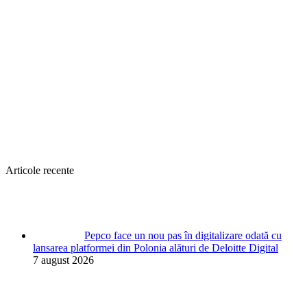
Articole recente
Pepco face un nou pas în digitalizare odată cu
lansarea platformei din Polonia alături de Deloitte Digital
7 august 2026