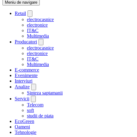
Meniu de navigare
Retail
electrocasnice
electronice
IT&C
Multimedia
Producatori
electrocasnice
electronice
IT&C
Multimedia
E-commerce
Evenimente
Interviuri
Analize
Sinteza saptamanii
Servicii
Telecom
soft
studii de piata
EcoGreen
Oameni
Tehnologie