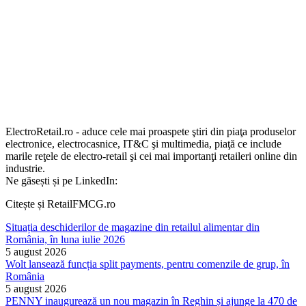
ElectroRetail.ro - aduce cele mai proaspete ştiri din piaţa produselor
electronice, electrocasnice, IT&C şi multimedia, piaţă ce include
marile reţele de electro-retail şi cei mai importanţi retaileri online din
industrie.
Ne găsești și pe LinkedIn:
Citește și RetailFMCG.ro
Situația deschiderilor de magazine din retailul alimentar din
România, în luna iulie 2026
5 august 2026
Wolt lansează funcția split payments, pentru comenzile de grup, în
România
5 august 2026
PENNY inaugurează un nou magazin în Reghin și ajunge la 470 de