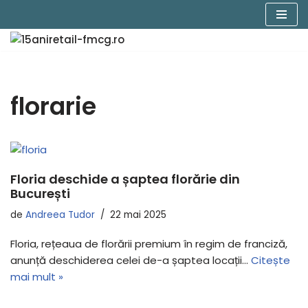
Sari
la
conținut
florarie
Floria deschide a șaptea florărie din
București
de
Andreea Tudor
22 mai 2025
Floria, rețeaua de florării premium în regim de franciză,
anunță deschiderea celei de-a șaptea locații…
Citește
mai mult »