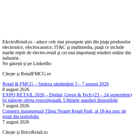
ElectroRetail.ro - aduce cele mai proaspete ştiri din piaţa produselor
electronice, electrocasnice, IT&C şi multimedia, piaţă ce include
marile reţele de electro-retail şi cei mai importanţi retaileri online din
industrie.
Ne găsești și pe LinkedIn:
Citește și RetailFMCG.ro
Retail & FMCG – Sinteza săptămânii 3 – 7 august 2026
8 august 2026
EXPO RETAIL 2026 – Digital, Green & Tech (23 – 24 septembrie)
își mărește oferta expozițională. Ultimele standuri disponibile
7 august 2026
Cometex inaugurează Târgu Neamț Retail Park, al 18-lea parc de
retail din portofoliu
7 august 2026
Citește și BricoRetail.ro