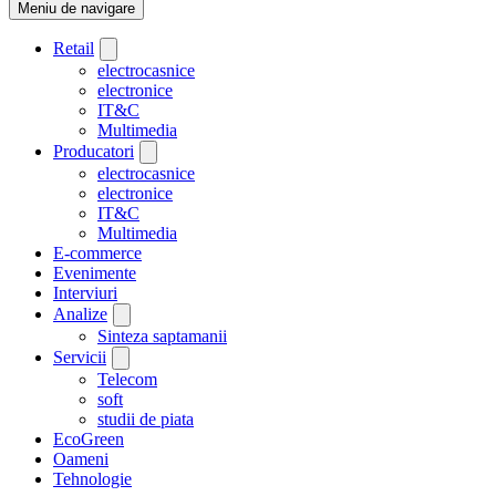
Meniu de navigare
Retail
electrocasnice
electronice
IT&C
Multimedia
Producatori
electrocasnice
electronice
IT&C
Multimedia
E-commerce
Evenimente
Interviuri
Analize
Sinteza saptamanii
Servicii
Telecom
soft
studii de piata
EcoGreen
Oameni
Tehnologie