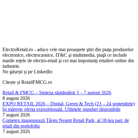
ElectroRetail.ro - aduce cele mai proaspete ştiri din piaţa produselor
electronice, electrocasnice, IT&C şi multimedia, piaţă ce include
marile reţele de electro-retail şi cei mai importanţi retaileri online din
industrie.
Ne găsești și pe LinkedIn:
Citește și RetailFMCG.ro
Retail & FMCG – Sinteza săptămânii 3 – 7 august 2026
8 august 2026
EXPO RETAIL 2026 – Digital, Green & Tech (23 – 24 septembrie)
își mărește oferta expozițională. Ultimele standuri disponibile
7 august 2026
Cometex inaugurează Târgu Neamț Retail Park, al 18-lea parc de
retail din portofoliu
7 august 2026