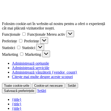
Folosim cookie-uri în website-ul nostru pentru a oferi o experiență
cât mai plăcută vizitatorilor noștri.
Funcționale
Funcționale
Mereu activ
Preferințe
Preferințe
Statistici
Statistici
Marketing
Marketing
Administrează opțiunile
Administrează serviciile
Administrează vânzătorii {vendor_count}
Citește mai multe despre aceste scopuri
Toate cookie-urile
Cookie-uri necesare
Setări
Setări
Salvează preferințele
{title}
{title}
{title}