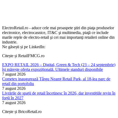
ElectroRetail.ro - aduce cele mai proaspete ştiri din piaţa produselor
electronice, electrocasnice, IT&C şi multimedia, piaţă ce include
marile reţele de electro-retail şi cei mai importanţi retaileri online din
industrie.
Ne găsești și pe LinkedIn:
Citește și RetailFMCG.ro
EXPO RETAIL 2026 – Digital, Green & Tech (23 – 24 septembrie)
își mărește oferta expozițională. Ultimele standuri disponibile
7 august 2026
Cometex inaugurează Târgu Neamț Retail Park, al 18-lea parc de
retail din portofoliu
7 august 2026
Livrările de spații de retail încetinesc în 2026, dar investițiile revin în
forță în 2027
7 august 2026
Citește și BricoRetail.ro