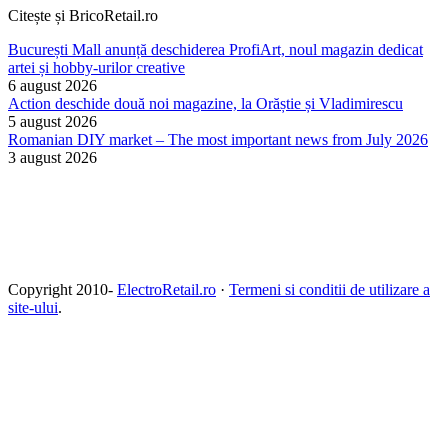
Citește și BricoRetail.ro
București Mall anunță deschiderea ProfiArt, noul magazin dedicat
artei și hobby-urilor creative
6 august 2026
Action deschide două noi magazine, la Orăștie și Vladimirescu
5 august 2026
Romanian DIY market – The most important news from July 2026
3 august 2026
Copyright 2010-
ElectroRetail.ro
·
Termeni si conditii de utilizare a
site-ului
.