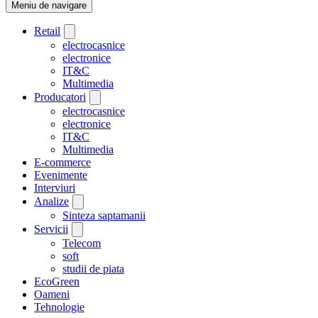
Meniu de navigare
Retail
electrocasnice
electronice
IT&C
Multimedia
Producatori
electrocasnice
electronice
IT&C
Multimedia
E-commerce
Evenimente
Interviuri
Analize
Sinteza saptamanii
Servicii
Telecom
soft
studii de piata
EcoGreen
Oameni
Tehnologie