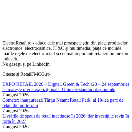
ElectroRetail.ro - aduce cele mai proaspete ştiri din piaţa produselor
electronice, electrocasnice, IT&C şi multimedia, piaţă ce include
marile reţele de electro-retail şi cei mai importanţi retaileri online din
industrie.
Ne găsești și pe LinkedIn:
Citește și RetailFMCG.ro
EXPO RETAIL 2026 – Digital, Green & Tech (23 – 24 septembrie)
își mărește oferta expozițională. Ultimele standuri disponibile
7 august 2026
Cometex inaugurează Târgu Neamț Retail Park, al 18-lea parc de
retail din portofoliu
7 august 2026
Livrările de spații de retail încetinesc în 2026, dar investițiile revin în
forță în 2027
7 august 2026