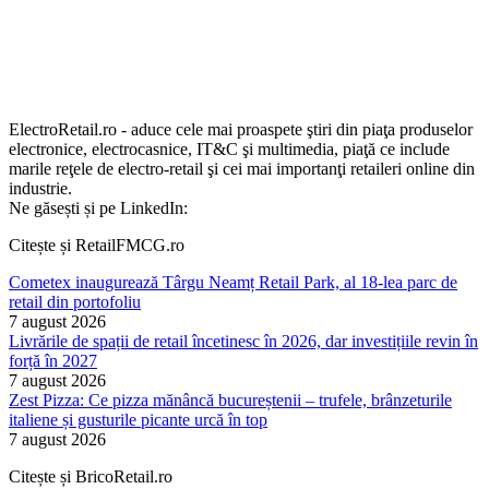
ElectroRetail.ro - aduce cele mai proaspete ştiri din piaţa produselor
electronice, electrocasnice, IT&C şi multimedia, piaţă ce include
marile reţele de electro-retail şi cei mai importanţi retaileri online din
industrie.
Ne găsești și pe LinkedIn:
Citește și RetailFMCG.ro
Cometex inaugurează Târgu Neamț Retail Park, al 18-lea parc de
retail din portofoliu
7 august 2026
Livrările de spații de retail încetinesc în 2026, dar investițiile revin în
forță în 2027
7 august 2026
Zest Pizza: Ce pizza mănâncă bucureștenii – trufele, brânzeturile
italiene și gusturile picante urcă în top
7 august 2026
Citește și BricoRetail.ro