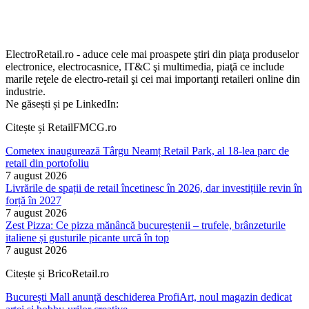
ElectroRetail.ro - aduce cele mai proaspete ştiri din piaţa produselor
electronice, electrocasnice, IT&C şi multimedia, piaţă ce include
marile reţele de electro-retail şi cei mai importanţi retaileri online din
industrie.
Ne găsești și pe LinkedIn:
Citește și RetailFMCG.ro
Cometex inaugurează Târgu Neamț Retail Park, al 18-lea parc de
retail din portofoliu
7 august 2026
Livrările de spații de retail încetinesc în 2026, dar investițiile revin în
forță în 2027
7 august 2026
Zest Pizza: Ce pizza mănâncă bucureștenii – trufele, brânzeturile
italiene și gusturile picante urcă în top
7 august 2026
Citește și BricoRetail.ro
București Mall anunță deschiderea ProfiArt, noul magazin dedicat