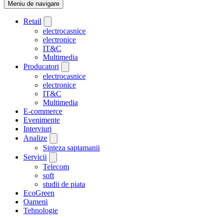
Meniu de navigare
Retail
electrocasnice
electronice
IT&C
Multimedia
Producatori
electrocasnice
electronice
IT&C
Multimedia
E-commerce
Evenimente
Interviuri
Analize
Sinteza saptamanii
Servicii
Telecom
soft
studii de piata
EcoGreen
Oameni
Tehnologie