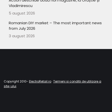
Action deschide două noi magazine, la Orăștie și
Vladimirescu
5 august 2026
Romanian DIY market – The most important news
from July 2026
3 august 2026
Copyright 2010-
ElectroRetail.ro
·
Termeni si conditii de utilizare a
site-ului
.