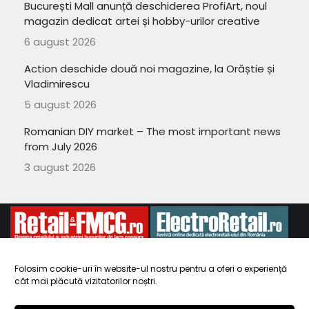
București Mall anunță deschiderea ProfiArt, noul
magazin dedicat artei și hobby-urilor creative
6 august 2026
Action deschide două noi magazine, la Orăștie și
Vladimirescu
5 august 2026
Romanian DIY market – The most important news
from July 2026
3 august 2026
Folosim cookie-uri în website-ul nostru pentru a oferi o experiență
cât mai plăcută vizitatorilor noștri.
Copyright 2010-
ElectroRetail.ro
·
Termeni si conditii de utilizare a
site-ului
.