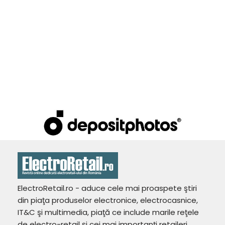
ElectroRetail.ro - aduce cele mai proaspete ştiri
din piaţa produselor electronice, electrocasnice,
IT&C şi multimedia, piaţă ce include marile reţele
de electro-retail şi cei mai importanţi retaileri