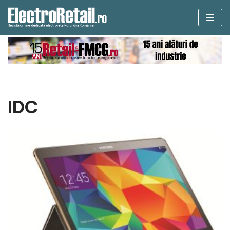
Sari
la
conținut
IDC