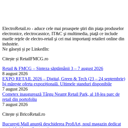
ElectroRetail.ro - aduce cele mai proaspete ştiri din piaţa produselor
electronice, electrocasnice, IT&C şi multimedia, piaţă ce include
marile reţele de electro-retail şi cei mai importanţi retaileri online din
industrie.
Ne găsești și pe LinkedIn:
Citește și RetailFMCG.ro
Retail & FMCG – Sinteza săptămânii 3 – 7 august 2026
8 august 2026
EXPO RETAIL 2026 – Digital, Green & Tech (23 – 24 septembrie)
își mărește oferta expozițională. Ultimele standuri disponibile
7 august 2026
Cometex inaugurează Târgu Neamț Retail Park, al 18-lea parc de
retail din portofoliu
7 august 2026
Citește și BricoRetail.ro
București Mall anunță deschiderea ProfiArt, noul magazin dedicat