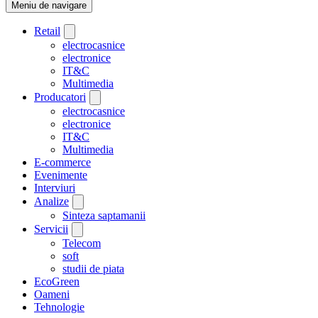
Meniu de navigare
Retail
electrocasnice
electronice
IT&C
Multimedia
Producatori
electrocasnice
electronice
IT&C
Multimedia
E-commerce
Evenimente
Interviuri
Analize
Sinteza saptamanii
Servicii
Telecom
soft
studii de piata
EcoGreen
Oameni
Tehnologie