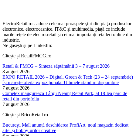
ElectroRetail.ro - aduce cele mai proaspete ştiri din piaţa produselor
electronice, electrocasnice, IT&C şi multimedia, piaţă ce include
marile reţele de electro-retail şi cei mai importanţi retaileri online din
industrie.
Ne găsești și pe LinkedIn:
Citește și RetailFMCG.ro
Retail & FMCG – Sinteza săptămânii 3 – 7 august 2026
8 august 2026
EXPO RETAIL 2026 – Digital, Green & Tech (23 – 24 septembrie)
își mărește oferta expozițională. Ultimele standuri disponibile
7 august 2026
Cometex inaugurează Târgu Neamț Retail Park, al 18-lea parc de
retail din portofoliu
7 august 2026
Citește și BricoRetail.ro
București Mall anunță deschiderea ProfiArt, noul magazin dedicat
artei și hobby-urilor creative
6 august 2026