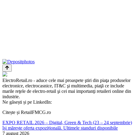
ElectroRetail.ro - aduce cele mai proaspete ştiri din piaţa produselor
electronice, electrocasnice, IT&C şi multimedia, piaţă ce include
marile reţele de electro-retail şi cei mai importanţi retaileri online din
industrie.
Ne găsești și pe LinkedIn:
Citește și RetailFMCG.ro
EXPO RETAIL 2026 – Digital, Green & Tech (23 – 24 septembrie)
își mărește oferta expozițională. Ultimele standuri disponibile
7 august 2026