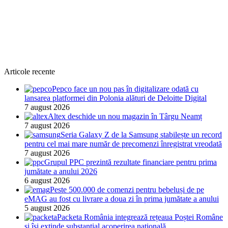
Articole recente
Pepco face un nou pas în digitalizare odată cu
lansarea platformei din Polonia alături de Deloitte Digital
7 august 2026
Altex deschide un nou magazin în Târgu Neamț
7 august 2026
Seria Galaxy Z de la Samsung stabilește un record
pentru cel mai mare număr de precomenzi înregistrat vreodată
7 august 2026
Grupul PPC prezintă rezultate financiare pentru prima
jumătate a anului 2026
6 august 2026
Peste 500.000 de comenzi pentru bebeluși de pe
eMAG au fost cu livrare a doua zi în prima jumătate a anului
5 august 2026
Packeta România integrează rețeaua Poștei Române
și își extinde substanțial acoperirea națională