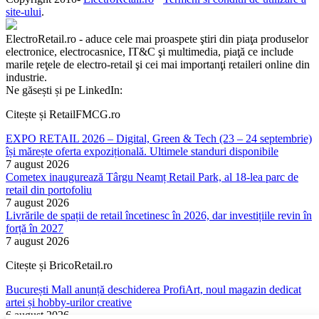
site-ului
.
ElectroRetail.ro - aduce cele mai proaspete ştiri din piaţa produselor
electronice, electrocasnice, IT&C şi multimedia, piaţă ce include
marile reţele de electro-retail şi cei mai importanţi retaileri online din
industrie.
Ne găsești și pe LinkedIn:
Citește și RetailFMCG.ro
EXPO RETAIL 2026 – Digital, Green & Tech (23 – 24 septembrie)
își mărește oferta expozițională. Ultimele standuri disponibile
7 august 2026
Cometex inaugurează Târgu Neamț Retail Park, al 18-lea parc de
retail din portofoliu
7 august 2026
Livrările de spații de retail încetinesc în 2026, dar investițiile revin în
forță în 2027
7 august 2026
Citește și BricoRetail.ro
București Mall anunță deschiderea ProfiArt, noul magazin dedicat
artei și hobby-urilor creative
6 august 2026