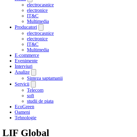
electrocasnice
electronice
IT&C
Multimedia
Producatori
electrocasnice
electronice
IT&C
Multimedia
E-commerce
Evenimente
Interviuri
Analize
Sinteza saptamanii
Servicii
Telecom
soft
studii de piata
EcoGreen
Oameni
Tehnologie
LIF Global