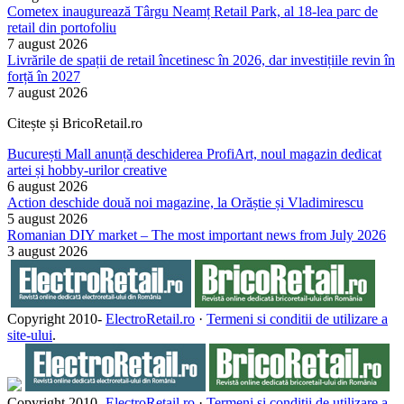
Cometex inaugurează Târgu Neamț Retail Park, al 18-lea parc de
retail din portofoliu
7 august 2026
Livrările de spații de retail încetinesc în 2026, dar investițiile revin în
forță în 2027
7 august 2026
Citește și BricoRetail.ro
București Mall anunță deschiderea ProfiArt, noul magazin dedicat
artei și hobby-urilor creative
6 august 2026
Action deschide două noi magazine, la Orăștie și Vladimirescu
5 august 2026
Romanian DIY market – The most important news from July 2026
3 august 2026
Copyright 2010-
ElectroRetail.ro
·
Termeni si conditii de utilizare a
site-ului
.
Copyright 2010-
ElectroRetail.ro
·
Termeni si conditii de utilizare a