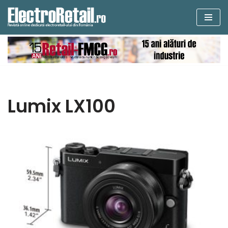
Sari
la
conținut
Lumix LX100