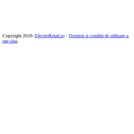
Copyright 2010-
ElectroRetail.ro
·
Termeni si conditii de utilizare a
site-ului
.