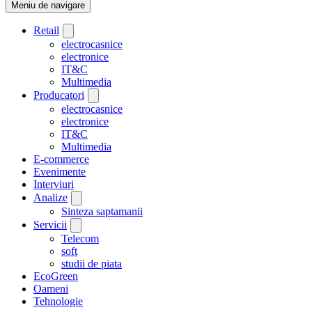
Meniu de navigare
Retail
electrocasnice
electronice
IT&C
Multimedia
Producatori
electrocasnice
electronice
IT&C
Multimedia
E-commerce
Evenimente
Interviuri
Analize
Sinteza saptamanii
Servicii
Telecom
soft
studii de piata
EcoGreen
Oameni
Tehnologie