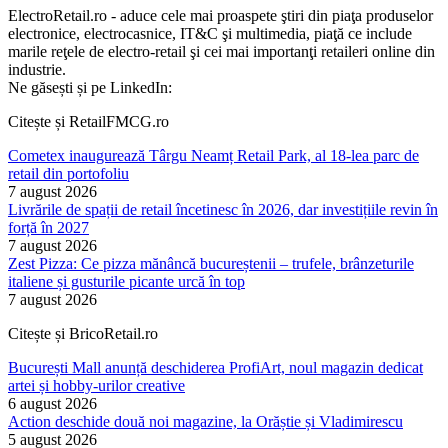
ElectroRetail.ro - aduce cele mai proaspete ştiri din piaţa produselor
electronice, electrocasnice, IT&C şi multimedia, piaţă ce include
marile reţele de electro-retail şi cei mai importanţi retaileri online din
industrie.
Ne găsești și pe LinkedIn:
Citește și RetailFMCG.ro
Cometex inaugurează Târgu Neamț Retail Park, al 18-lea parc de
retail din portofoliu
7 august 2026
Livrările de spații de retail încetinesc în 2026, dar investițiile revin în
forță în 2027
7 august 2026
Zest Pizza: Ce pizza mănâncă bucureștenii – trufele, brânzeturile
italiene și gusturile picante urcă în top
7 august 2026
Citește și BricoRetail.ro
București Mall anunță deschiderea ProfiArt, noul magazin dedicat
artei și hobby-urilor creative
6 august 2026
Action deschide două noi magazine, la Orăștie și Vladimirescu
5 august 2026