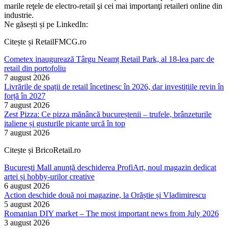
marile reţele de electro-retail şi cei mai importanţi retaileri online din
industrie.
Ne găsești și pe LinkedIn:
Citește și RetailFMCG.ro
Cometex inaugurează Târgu Neamț Retail Park, al 18-lea parc de
retail din portofoliu
7 august 2026
Livrările de spații de retail încetinesc în 2026, dar investițiile revin în
forță în 2027
7 august 2026
Zest Pizza: Ce pizza mănâncă bucureștenii – trufele, brânzeturile
italiene și gusturile picante urcă în top
7 august 2026
Citește și BricoRetail.ro
București Mall anunță deschiderea ProfiArt, noul magazin dedicat
artei și hobby-urilor creative
6 august 2026
Action deschide două noi magazine, la Orăștie și Vladimirescu
5 august 2026
Romanian DIY market – The most important news from July 2026
3 august 2026