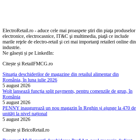
ElectroRetail.ro - aduce cele mai proaspete ştiri din piaţa produselor
electronice, electrocasnice, IT&C şi multimedia, piaţă ce include
marile reţele de electro-retail şi cei mai importanţi retaileri online din
industrie.
Ne găsești și pe LinkedIn:
Citește și RetailFMCG.ro
Situația deschiderilor de magazine din retailul alimentar din
România, în luna iulie 2026
5 august 2026
Wolt lansează funcția split payments, pentru comenzile de grup, în
România
5 august 2026
PENNY inaugurează un nou magazin în Reghin și ajunge la 470 de
unități la nivel național
5 august 2026
Citește și BricoRetail.ro