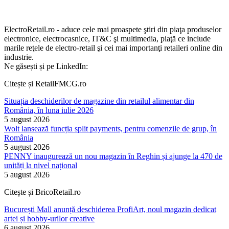
ElectroRetail.ro - aduce cele mai proaspete ştiri din piaţa produselor
electronice, electrocasnice, IT&C şi multimedia, piaţă ce include
marile reţele de electro-retail şi cei mai importanţi retaileri online din
industrie.
Ne găsești și pe LinkedIn:
Citește și RetailFMCG.ro
Situația deschiderilor de magazine din retailul alimentar din
România, în luna iulie 2026
5 august 2026
Wolt lansează funcția split payments, pentru comenzile de grup, în
România
5 august 2026
PENNY inaugurează un nou magazin în Reghin și ajunge la 470 de
unități la nivel național
5 august 2026
Citește și BricoRetail.ro
București Mall anunță deschiderea ProfiArt, noul magazin dedicat
artei și hobby-urilor creative
6 august 2026