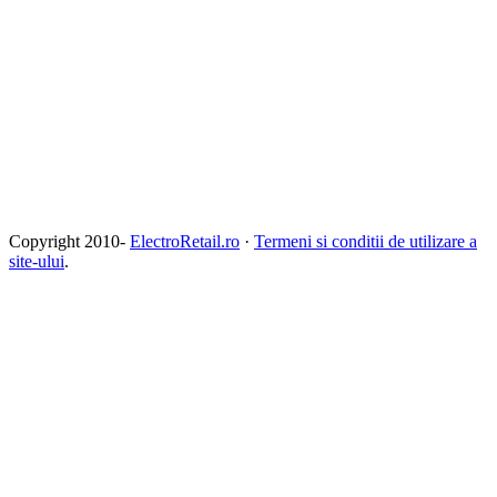
Copyright 2010-
ElectroRetail.ro
·
Termeni si conditii de utilizare a
site-ului
.