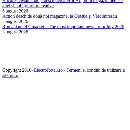
București Mall anunță deschiderea ProfiArt, noul magazin dedicat
artei și hobby-urilor creative
6 august 2026
Action deschide două noi magazine, la Orăștie și Vladimirescu
5 august 2026
Romanian DIY market – The most important news from July 2026
3 august 2026
Copyright 2010-
ElectroRetail.ro
·
Termeni si conditii de utilizare a
site-ului
.