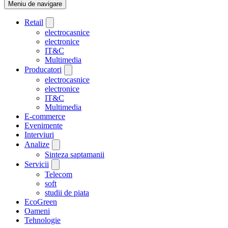
Meniu de navigare
Retail
electrocasnice
electronice
IT&C
Multimedia
Producatori
electrocasnice
electronice
IT&C
Multimedia
E-commerce
Evenimente
Interviuri
Analize
Sinteza saptamanii
Servicii
Telecom
soft
studii de piata
EcoGreen
Oameni
Tehnologie