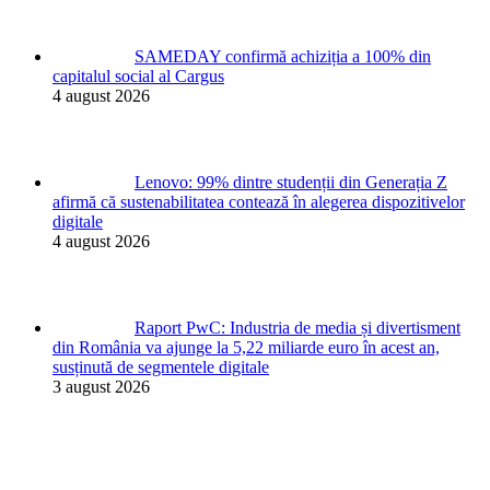
SAMEDAY confirmă achiziția a 100% din
capitalul social al Cargus
4 august 2026
Lenovo: 99% dintre studenții din Generația Z
afirmă că sustenabilitatea contează în alegerea dispozitivelor
digitale
4 august 2026
Raport PwC: Industria de media și divertisment
din România va ajunge la 5,22 miliarde euro în acest an,
susținută de segmentele digitale
3 august 2026