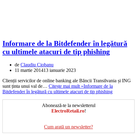
Informare de la Bitdefender în legătură
cu ultimele atacuri de tip phishing
de
Claudiu Ciobanu
11 martie 2014
13 ianuarie 2023
Clienții servicilor de online banking ale Băncii Transilvania și ING
sunt ținta unui val de…
Citește mai mult »
Informare de la
Bitdefender în legătură cu ultimele atacuri de tip phishing
Abonează-te la newsletterul
ElectroRetail.ro
!
Cum arată un newsletter?