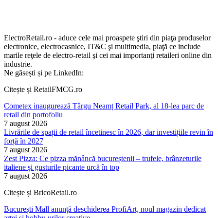
ElectroRetail.ro - aduce cele mai proaspete ştiri din piaţa produselor
electronice, electrocasnice, IT&C şi multimedia, piaţă ce include
marile reţele de electro-retail şi cei mai importanţi retaileri online din
industrie.
Ne găsești și pe LinkedIn:
Citește și RetailFMCG.ro
Cometex inaugurează Târgu Neamț Retail Park, al 18-lea parc de
retail din portofoliu
7 august 2026
Livrările de spații de retail încetinesc în 2026, dar investițiile revin în
forță în 2027
7 august 2026
Zest Pizza: Ce pizza mănâncă bucureștenii – trufele, brânzeturile
italiene și gusturile picante urcă în top
7 august 2026
Citește și BricoRetail.ro
București Mall anunță deschiderea ProfiArt, noul magazin dedicat
artei și hobby-urilor creative