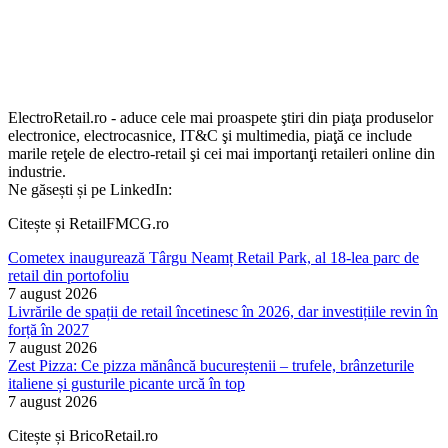
ElectroRetail.ro - aduce cele mai proaspete ştiri din piaţa produselor
electronice, electrocasnice, IT&C şi multimedia, piaţă ce include
marile reţele de electro-retail şi cei mai importanţi retaileri online din
industrie.
Ne găsești și pe LinkedIn:
Citește și RetailFMCG.ro
Cometex inaugurează Târgu Neamț Retail Park, al 18-lea parc de
retail din portofoliu
7 august 2026
Livrările de spații de retail încetinesc în 2026, dar investițiile revin în
forță în 2027
7 august 2026
Zest Pizza: Ce pizza mănâncă bucureștenii – trufele, brânzeturile
italiene și gusturile picante urcă în top
7 august 2026
Citește și BricoRetail.ro