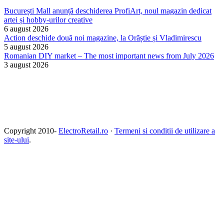
București Mall anunță deschiderea ProfiArt, noul magazin dedicat
artei și hobby-urilor creative
6 august 2026
Action deschide două noi magazine, la Orăștie și Vladimirescu
5 august 2026
Romanian DIY market – The most important news from July 2026
3 august 2026
Copyright 2010-
ElectroRetail.ro
·
Termeni si conditii de utilizare a
site-ului
.