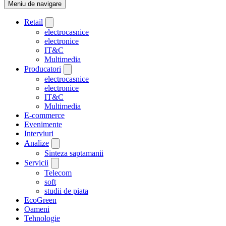
Meniu de navigare
Retail
electrocasnice
electronice
IT&C
Multimedia
Producatori
electrocasnice
electronice
IT&C
Multimedia
E-commerce
Evenimente
Interviuri
Analize
Sinteza saptamanii
Servicii
Telecom
soft
studii de piata
EcoGreen
Oameni
Tehnologie