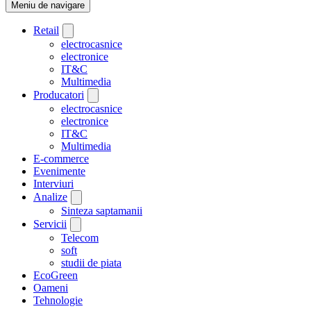
Meniu de navigare
Retail
electrocasnice
electronice
IT&C
Multimedia
Producatori
electrocasnice
electronice
IT&C
Multimedia
E-commerce
Evenimente
Interviuri
Analize
Sinteza saptamanii
Servicii
Telecom
soft
studii de piata
EcoGreen
Oameni
Tehnologie