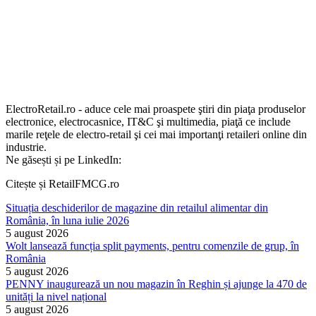
ElectroRetail.ro - aduce cele mai proaspete ştiri din piaţa produselor
electronice, electrocasnice, IT&C şi multimedia, piaţă ce include
marile reţele de electro-retail şi cei mai importanţi retaileri online din
industrie.
Ne găsești și pe LinkedIn:
Citește și RetailFMCG.ro
Situația deschiderilor de magazine din retailul alimentar din
România, în luna iulie 2026
5 august 2026
Wolt lansează funcția split payments, pentru comenzile de grup, în
România
5 august 2026
PENNY inaugurează un nou magazin în Reghin și ajunge la 470 de
unități la nivel național
5 august 2026