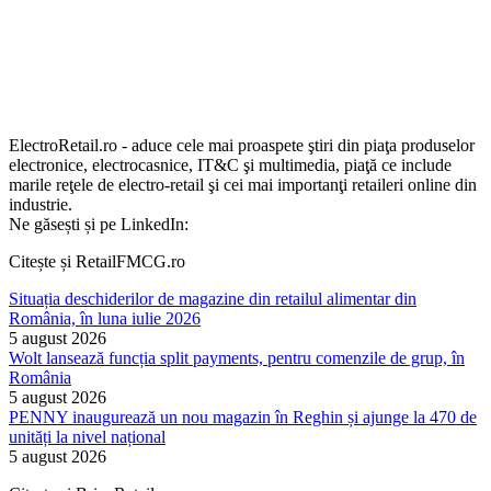
ElectroRetail.ro - aduce cele mai proaspete ştiri din piaţa produselor
electronice, electrocasnice, IT&C şi multimedia, piaţă ce include
marile reţele de electro-retail şi cei mai importanţi retaileri online din
industrie.
Ne găsești și pe LinkedIn:
Citește și RetailFMCG.ro
Situația deschiderilor de magazine din retailul alimentar din
România, în luna iulie 2026
5 august 2026
Wolt lansează funcția split payments, pentru comenzile de grup, în
România
5 august 2026
PENNY inaugurează un nou magazin în Reghin și ajunge la 470 de
unități la nivel național
5 august 2026