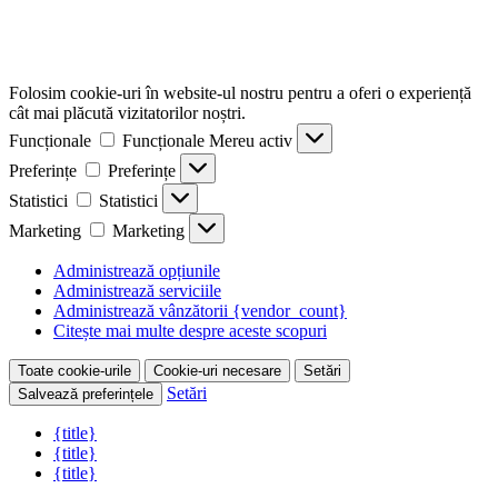
Folosim cookie-uri în website-ul nostru pentru a oferi o experiență
cât mai plăcută vizitatorilor noștri.
Funcționale
Funcționale
Mereu activ
Preferințe
Preferințe
Statistici
Statistici
Marketing
Marketing
Administrează opțiunile
Administrează serviciile
Administrează vânzătorii {vendor_count}
Citește mai multe despre aceste scopuri
Toate cookie-urile
Cookie-uri necesare
Setări
Setări
Salvează preferințele
{title}
{title}
{title}