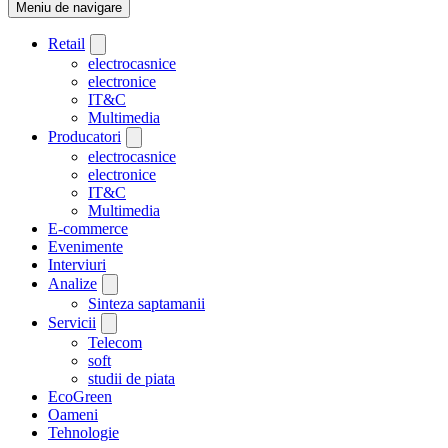
Meniu de navigare
Retail
electrocasnice
electronice
IT&C
Multimedia
Producatori
electrocasnice
electronice
IT&C
Multimedia
E-commerce
Evenimente
Interviuri
Analize
Sinteza saptamanii
Servicii
Telecom
soft
studii de piata
EcoGreen
Oameni
Tehnologie