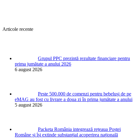
Articole recente
Grupul PPC prezintă rezultate financiare pentru
prima jumătate a anului 2026
6 august 2026
Peste 500.000 de comenzi pentru bebeluși de pe
eMAG au fost cu livrare a doua zi în prima jumătate a anului
5 august 2026
Packeta România integrează rețeaua Poștei
Române și își extinde substanțial acoperirea națională