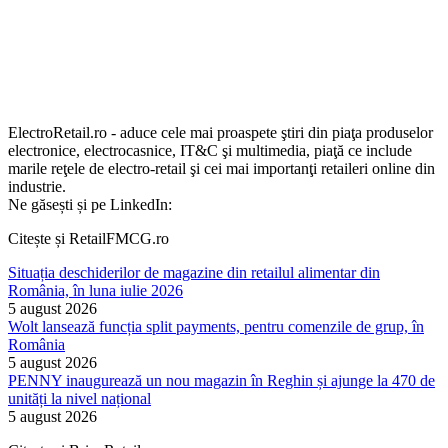
ElectroRetail.ro - aduce cele mai proaspete ştiri din piaţa produselor
electronice, electrocasnice, IT&C şi multimedia, piaţă ce include
marile reţele de electro-retail şi cei mai importanţi retaileri online din
industrie.
Ne găsești și pe LinkedIn:
Citește și RetailFMCG.ro
Situația deschiderilor de magazine din retailul alimentar din
România, în luna iulie 2026
5 august 2026
Wolt lansează funcția split payments, pentru comenzile de grup, în
România
5 august 2026
PENNY inaugurează un nou magazin în Reghin și ajunge la 470 de
unități la nivel național
5 august 2026