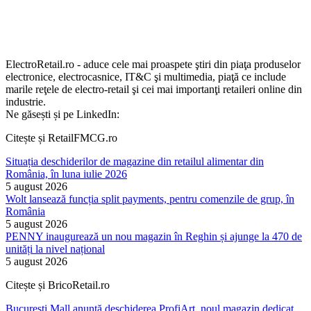
ElectroRetail.ro - aduce cele mai proaspete ştiri din piaţa produselor
electronice, electrocasnice, IT&C şi multimedia, piaţă ce include
marile reţele de electro-retail şi cei mai importanţi retaileri online din
industrie.
Ne găsești și pe LinkedIn:
Citește și RetailFMCG.ro
Situația deschiderilor de magazine din retailul alimentar din
România, în luna iulie 2026
5 august 2026
Wolt lansează funcția split payments, pentru comenzile de grup, în
România
5 august 2026
PENNY inaugurează un nou magazin în Reghin și ajunge la 470 de
unități la nivel național
5 august 2026
Citește și BricoRetail.ro
București Mall anunță deschiderea ProfiArt, noul magazin dedicat