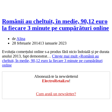
Românii au cheltuit, în medie, 90,12 euro
la fiecare 3 minute pe cumpărături online
de
Alina
28 februarie 2014
13 ianuarie 2023
Evoluția comerțului online s-a produs fără nicio îndoială și pe durata
anului 2013, fapt demonstrat…
Citește mai mult »
Românii au
cheltuit, în medie, 90,12 euro la fiecare 3 minute pe cumpărături
online
Abonează-te la newsletterul
ElectroRetail.ro
!
Cum arată un newsletter?