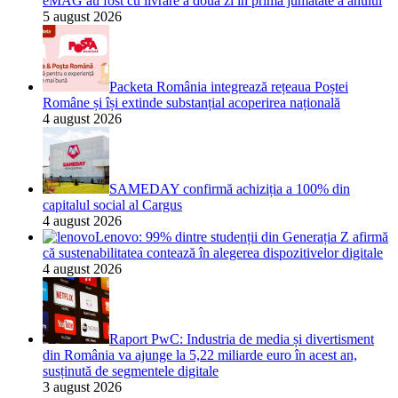
eMAG au fost cu livrare a doua zi în prima jumătate a anului
5 august 2026
Packeta România integrează rețeaua Poștei
Române și își extinde substanțial acoperirea națională
4 august 2026
SAMEDAY confirmă achiziția a 100% din
capitalul social al Cargus
4 august 2026
Lenovo: 99% dintre studenții din Generația Z afirmă
că sustenabilitatea contează în alegerea dispozitivelor digitale
4 august 2026
Raport PwC: Industria de media și divertisment
din România va ajunge la 5,22 miliarde euro în acest an,
susținută de segmentele digitale
3 august 2026