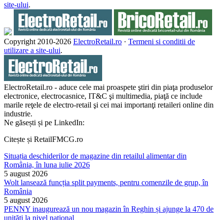
site-ului
.
Copyright 2010-
2026
ElectroRetail.ro
·
Termeni si conditii de
utilizare a site-ului
.
ElectroRetail.ro - aduce cele mai proaspete ştiri din piaţa produselor
electronice, electrocasnice, IT&C şi multimedia, piaţă ce include
marile reţele de electro-retail şi cei mai importanţi retaileri online din
industrie.
Ne găsești și pe LinkedIn:
Citește și RetailFMCG.ro
Situația deschiderilor de magazine din retailul alimentar din
România, în luna iulie 2026
5 august 2026
Wolt lansează funcția split payments, pentru comenzile de grup, în
România
5 august 2026
PENNY inaugurează un nou magazin în Reghin și ajunge la 470 de
unități la nivel național