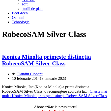
soft
studii de piata
EcoGreen
Oameni
Tehnologie
RobecoSAM Silver Class
Konica Minolta primește distincția
RobecoSAM Silver Class
de
Claudiu Ciobanu
10 februarie 2014
13 ianuarie 2023
Konica Minolta, Inc (Konica Minolta) a primit distincția
RobecoSAM Silver Class, o recunoaștere acordată la…
Citește mai
mult »
Konica Minolta primește distincția RobecoSAM Silver Class
Abonează-te la newsletterul