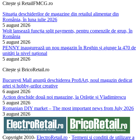
Citește și RetailFMCG.ro
Situația deschiderilor de magazine din retailul alimentar din
România, în luna iulie 2026
5 august 2026
Wolt lansează funcția split payments, pentru comenzile de grup, în
România
5 august 2026
PENNY inaugurează un nou magazin în Reghin și ajunge la 470 de
unități la nivel național
5 august 2026
Citește și BricoRetail.ro
București Mall anunță deschiderea ProfiArt, noul magazin dedicat
artei și hobby-urilor creative
6 august 2026
Action deschide două noi magazine, la Orăștie și Vladimirescu
5 august 2026
Romanian DIY market – The most important news from July 2026
3 august 2026
Copyright 2010-
ElectroRetail.ro
·
Termeni si conditii de utilizare a