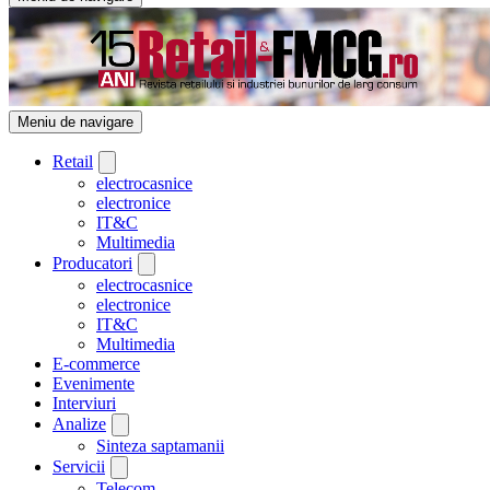
Meniu de navigare
Retail
electrocasnice
electronice
IT&C
Multimedia
Producatori
electrocasnice
electronice
IT&C
Multimedia
E-commerce
Evenimente
Interviuri
Analize
Sinteza saptamanii
Servicii
Telecom