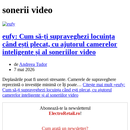
sonerii video
eufy: Cum să-ți supraveghezi locuința
când ești plecat, cu ajutorul camerelor
inteligente și al soneriilor video
de
Andreea Tudor
7 mai 2026
Deplasările poat fi uneori stresante. Camerele de supraveghere
reprezintă o investiție minimă ce îți poate…
Citește mai mult »
eufy:
Cum să-ți supraveghezi locuința când ești plecat, cu ajutorul
camerelor inteligente și al soneriilor video
Abonează-te la newsletterul
ElectroRetail.ro
!
Cum arată un newsletter?