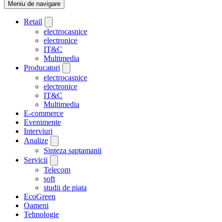
Meniu de navigare
Retail
electrocasnice
electronice
IT&C
Multimedia
Producatori
electrocasnice
electronice
IT&C
Multimedia
E-commerce
Evenimente
Interviuri
Analize
Sinteza saptamanii
Servicii
Telecom
soft
studii de piata
EcoGreen
Oameni
Tehnologie