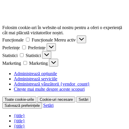
Folosim cookie-uri în website-ul nostru pentru a oferi o experiență
cât mai plăcută vizitatorilor noștri.
Funcționale
Funcționale
Mereu activ
Preferințe
Preferințe
Statistici
Statistici
Marketing
Marketing
Administrează opțiunile
Administrează serviciile
Administrează vânzătorii {vendor_count}
Citește mai multe despre aceste scopuri
Toate cookie-urile
Cookie-uri necesare
Setări
Setări
Salvează preferințele
{title}
{title}
{title}