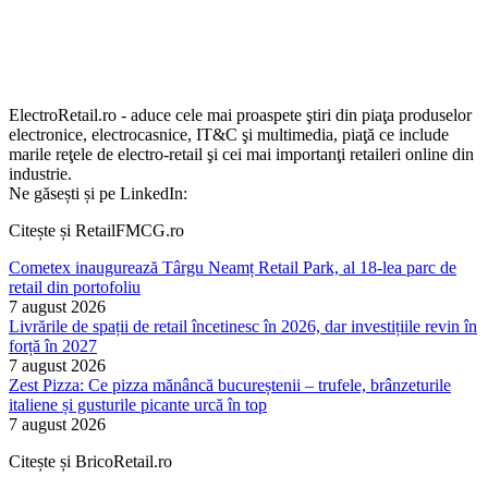
ElectroRetail.ro - aduce cele mai proaspete ştiri din piaţa produselor
electronice, electrocasnice, IT&C şi multimedia, piaţă ce include
marile reţele de electro-retail şi cei mai importanţi retaileri online din
industrie.
Ne găsești și pe LinkedIn:
Citește și RetailFMCG.ro
Cometex inaugurează Târgu Neamț Retail Park, al 18-lea parc de
retail din portofoliu
7 august 2026
Livrările de spații de retail încetinesc în 2026, dar investițiile revin în
forță în 2027
7 august 2026
Zest Pizza: Ce pizza mănâncă bucureștenii – trufele, brânzeturile
italiene și gusturile picante urcă în top
7 august 2026
Citește și BricoRetail.ro