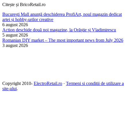
Citește și BricoRetail.ro
București Mall anunță deschiderea ProfiArt, noul magazin dedicat
artei și hobby-urilor creative
6 august 2026
Action deschide două noi magazine, la Orăștie și Vladimirescu
5 august 2026
Romanian DIY market – The most important news from July 2026
3 august 2026
Copyright 2010-
ElectroRetail.ro
·
Termeni si conditii de utilizare a
site-ului
.