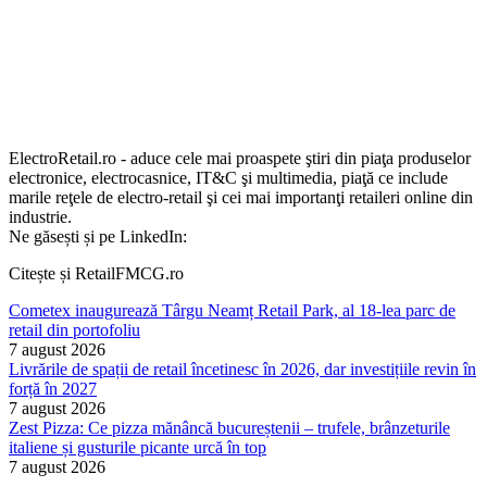
ElectroRetail.ro - aduce cele mai proaspete ştiri din piaţa produselor
electronice, electrocasnice, IT&C şi multimedia, piaţă ce include
marile reţele de electro-retail şi cei mai importanţi retaileri online din
industrie.
Ne găsești și pe LinkedIn:
Citește și RetailFMCG.ro
Cometex inaugurează Târgu Neamț Retail Park, al 18-lea parc de
retail din portofoliu
7 august 2026
Livrările de spații de retail încetinesc în 2026, dar investițiile revin în
forță în 2027
7 august 2026
Zest Pizza: Ce pizza mănâncă bucureștenii – trufele, brânzeturile
italiene și gusturile picante urcă în top
7 august 2026