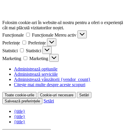
Folosim cookie-uri în website-ul nostru pentru a oferi o experiență
cât mai plăcută vizitatorilor noștri.
Funcționale
Funcționale
Mereu activ
Preferințe
Preferințe
Statistici
Statistici
Marketing
Marketing
Administrează opțiunile
Administrează serviciile
Administrează vânzătorii {vendor_count}
Citește mai multe despre aceste scopuri
Toate cookie-urile
Cookie-uri necesare
Setări
Setări
Salvează preferințele
{title}
{title}
{title}