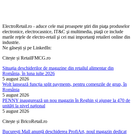
ElectroRetail.ro - aduce cele mai proaspete ştiri din piaţa produselor
electronice, electrocasnice, IT&C şi multimedia, piaţă ce include
marile reţele de electro-retail şi cei mai importanţi retaileri online din
industrie.
Ne găsești și pe LinkedIn:
Citește și RetailFMCG.ro
Situația deschiderilor de magazine din retailul alimentar din
România, în luna iulie 2026
5 august 2026
Wolt lansează funcția split payments, pentru comenzile de grup, în
România
5 august 2026
PENNY inaugurează un nou magazin în Reghin și ajunge la 470 de
unități la nivel național
5 august 2026
Citește și BricoRetail.ro
București Mall anunță deschiderea ProfiArt, noul magazin dedicat