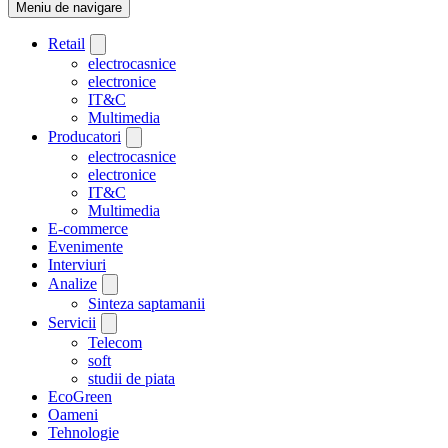
Meniu de navigare
Retail
electrocasnice
electronice
IT&C
Multimedia
Producatori
electrocasnice
electronice
IT&C
Multimedia
E-commerce
Evenimente
Interviuri
Analize
Sinteza saptamanii
Servicii
Telecom
soft
studii de piata
EcoGreen
Oameni
Tehnologie