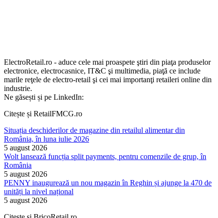
ElectroRetail.ro - aduce cele mai proaspete ştiri din piaţa produselor
electronice, electrocasnice, IT&C şi multimedia, piaţă ce include
marile reţele de electro-retail şi cei mai importanţi retaileri online din
industrie.
Ne găsești și pe LinkedIn:
Citește și RetailFMCG.ro
Situația deschiderilor de magazine din retailul alimentar din
România, în luna iulie 2026
5 august 2026
Wolt lansează funcția split payments, pentru comenzile de grup, în
România
5 august 2026
PENNY inaugurează un nou magazin în Reghin și ajunge la 470 de
unități la nivel național
5 august 2026
Citește și BricoRetail.ro