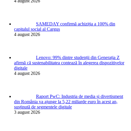
4 august 2026
SAMEDAY confirmă achiziția a 100% din
capitalul social al Cargus
4 august 2026
Lenovo: 99% dintre studenții din Generația Z
afirmă că sustenabilitatea contează în alegerea dispozitivelor
digitale
4 august 2026
Raport PwC: Industria de media și divertisment
din România va ajunge la 5,22 miliarde euro în acest an,
susținută de segmentele digitale
3 august 2026